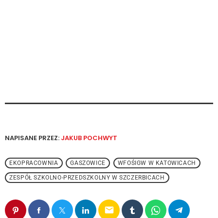
NAPISANE PRZEZ:
JAKUB POCHWYT
EKOPRACOWNIA
GASZOWICE
WFOŚIGW W KATOWICACH
ZESPÓŁ SZKOLNO-PRZEDSZKOLNY W SZCZERBICACH
email