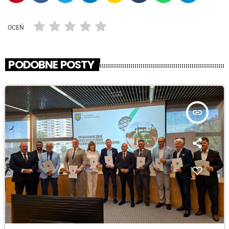
OCEŃ
PODOBNE POSTY
insert_link