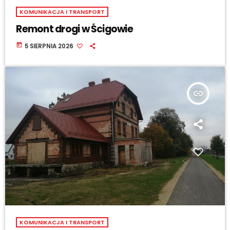
KOMUNIKACJA I TRANSPORT
Remont drogi w Ścigowie
today
5 SIERPNIA 2026
insert_link
KOMUNIKACJA I TRANSPORT