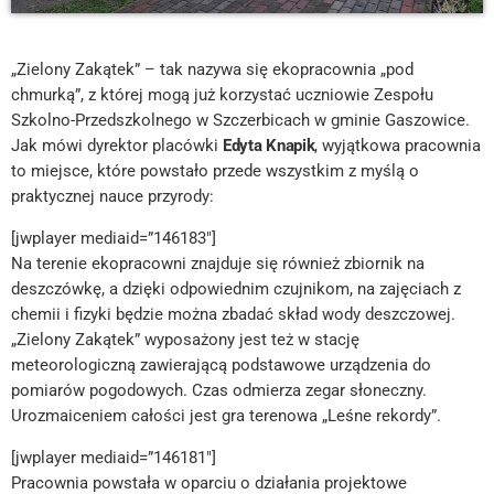
„Zielony Zakątek” – tak nazywa się ekopracownia „pod
chmurką”, z której mogą już korzystać uczniowie Zespołu
Szkolno-Przedszkolnego w Szczerbicach w gminie Gaszowice.
Jak mówi dyrektor placówki
Edyta Knapik
, wyjątkowa pracownia
to miejsce, które powstało przede wszystkim z myślą o
praktycznej nauce przyrody:
[jwplayer mediaid=”146183″]
Na terenie ekopracowni znajduje się również zbiornik na
deszczówkę, a dzięki odpowiednim czujnikom, na zajęciach z
chemii i fizyki będzie można zbadać skład wody deszczowej.
„Zielony Zakątek” wyposażony jest też w stację
meteorologiczną zawierającą podstawowe urządzenia do
pomiarów pogodowych. Czas odmierza zegar słoneczny.
Urozmaiceniem całości jest gra terenowa „Leśne rekordy”.
[jwplayer mediaid=”146181″]
Pracownia powstała w oparciu o działania projektowe