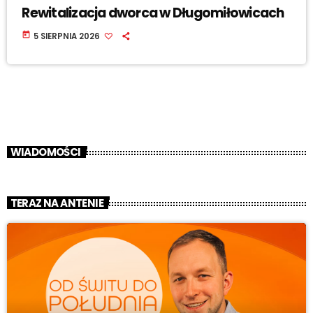
Rewitalizacja dworca w Długomiłowicach
today
5 SIERPNIA 2026
WIADOMOŚCI
TERAZ NA ANTENIE