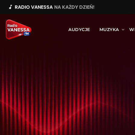
RADIO VANESSA
NA KAŻDY DZIEŃ!
music_note
AUDYCJE
MUZYKA
W