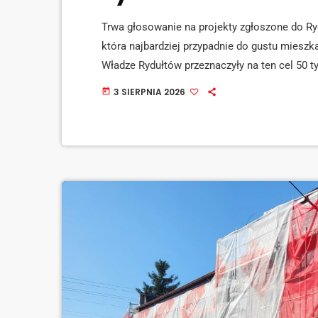
Trwa głosowanie na projekty zgłoszone do R
która najbardziej przypadnie do gustu miesz
Władze Rydułtów przeznaczyły na ten cel 50 t
sierpnia, a do 7 sierpnia papierowo, w wybra
3 SIERPNIA 2026
today
bardzo ważnym elementem społeczeństwa obyw
projekty chcą, aby były realizowane i później 