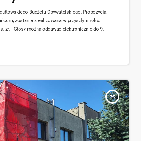
ydułtowskiego Budżetu Obywatelskiego. Propozycja,
kańcom, zostanie zrealizowana w przyszłym roku.
ys. zł. - Głosy można oddawać elektronicznie do 9
nych punktach w mieście. Budżet obywatelski jest
atelskiego. To sami mieszkańcy wybierają, jakie
sami na […]
insert_link