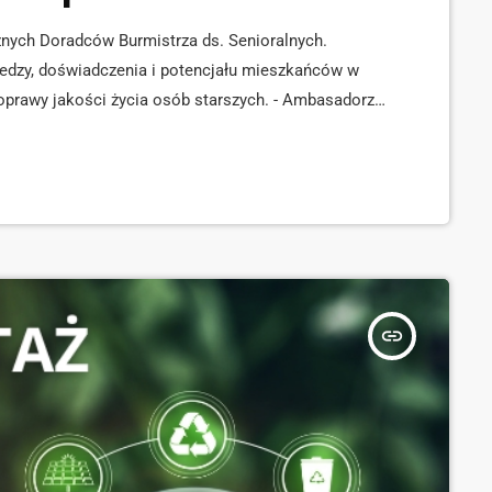
znych Doradców Burmistrza ds. Senioralnych.
edzy, doświadczenia i potencjału mieszkańców w
poprawy jakości życia osób starszych. - Ambasadorzy
tóre będą takim organem konsultacyjnym,
 miasta. Chodzi o to, by wprost od seniorów
by po […]
insert_link