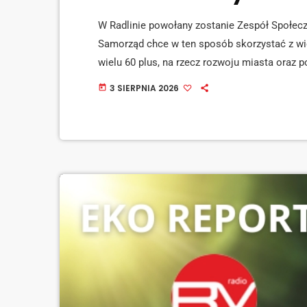
W Radlinie powołany zostanie Zespół Społec
Samorząd chce w ten sposób skorzystać z wi
wielu 60 plus, na rzecz rozwoju miasta oraz 
seniorów to w zamyśle ma być grupa osób, k
3 SIERPNIA 2026
today
doradczym, opiniodawczym różnych zamierzeń
usłyszeć, jakie usprawnienia są niezbędne, że