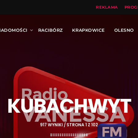
REKLAMA
PROG
IADOMOŚCI
RACIBÓRZ
KRAPKOWICE
OLESNO
KUBACHWYT
917 WYNIKI / STRONA 1 Z 102