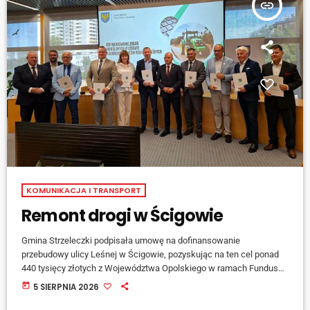
insert_link
KOMUNIKACJA I TRANSPORT
Remont drogi w Ścigowie
Gmina Strzeleczki podpisała umowę na dofinansowanie
przebudowy ulicy Leśnej w Ścigowie, pozyskując na ten cel ponad
440 tysięcy złotych z Województwa Opolskiego w ramach Funduszu
Ochrony Gruntów Rolnych. Całkowita wartość zadania szacowana
today
5 SIERPNIA 2026
jest na około 880 tysięcy złotych. W ramach przedsięwzięcia
zaplanowano ułożenie nowej nawierzchni asfaltowej na odcinku