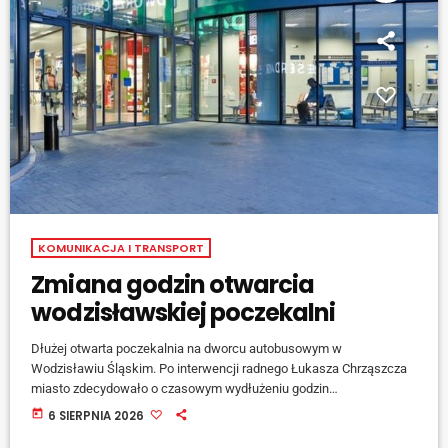
KOMUNIKACJA I TRANSPORT
Zmiana godzin otwarcia
wodzisławskiej poczekalni
Dłużej otwarta poczekalnia na dworcu autobusowym w
Wodzisławiu Śląskim. Po interwencji radnego Łukasza Chrząszcza
miasto zdecydowało o czasowym wydłużeniu godzin
funkcjonowania klimatyzowanej poczekalni. W związku z
today
6 SIERPNIA 2026
utrzymującymi się upałami pasażerowie mogą korzystać z niej do