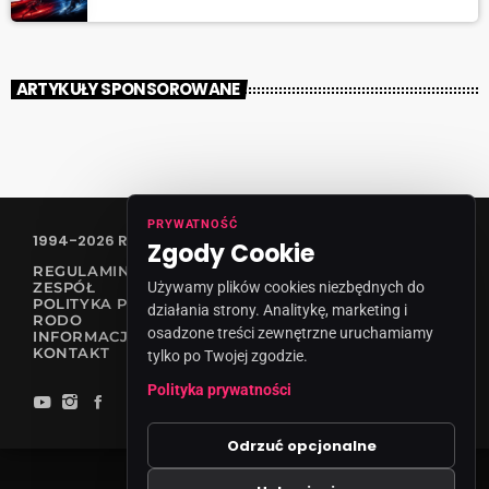
ARTYKUŁY SPONSOROWANE
PRYWATNOŚĆ
1994-2026 RADIO VANESSA SPÓŁKA Z O.O
Zgody Cookie
REGULAMIN KONKURSÓW
ZESPÓŁ
Używamy plików cookies niezbędnych do
POLITYKA PRYWATNOŚCI
działania strony. Analitykę, marketing i
RODO
osadzone treści zewnętrzne uruchamiamy
INFORMACJA O NADAWCY
KONTAKT
tylko po Twojej zgodzie.
Polityka prywatności
Odrzuć opcjonalne