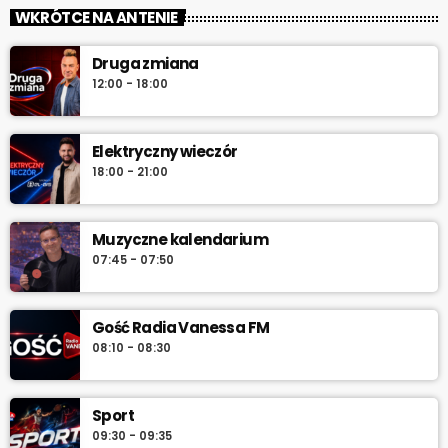
zacznij z nami każdy dzień!
WKRÓTCE NA ANTENIE
„Od świtu do południa” – poranny program Radia Vanessa od
Druga zmiana
poniedziałku do soboty w godz. 6:00–12:00. Jakub Koniński
12:00 - 18:00
serwuje lokalne informacje, pogodę, przegląd wydarzeń i
najlepszą muzykę, która towarzyszy od pierwszych chwil dnia aż
do południa.
Elektryczny wieczór
18:00 - 21:00
Muzyczne kalendarium
07:45 - 07:50
Gość Radia Vanessa FM
08:10 - 08:30
Sport
09:30 - 09:35