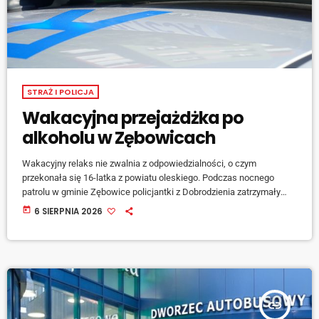
STRAŻ I POLICJA
Wakacyjna przejażdżka po
alkoholu w Zębowicach
Wakacyjny relaks nie zwalnia z odpowiedzialności, o czym
przekonała się 16-latka z powiatu oleskiego. Podczas nocnego
patrolu w gminie Zębowice policjantki z Dobrodzienia zatrzymały
mikro samochód, którego kierująca poruszała się w sposób
today
6 SIERPNIA 2026
wskazujący na możliwość bycia pod wpływem alkoholu. Nastolatka
posiadała uprawnienia kategorii AM pozwalające jej na prowadzenie
lekkiego czterokołowca, przeprowadzone badanie alkomatem
wykazało u niej blisko promil alkoholu w organizmie. Na miejsce
wezwano matkę nieletniej. Sprawa trafiła do Sądu […]
insert_link