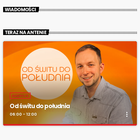
WIADOMOŚCI
TERAZ NA ANTENIE
AUDYCJE
Od świtu do południa
more_vert
06:00 - 12:00
Od świtu do południa
close