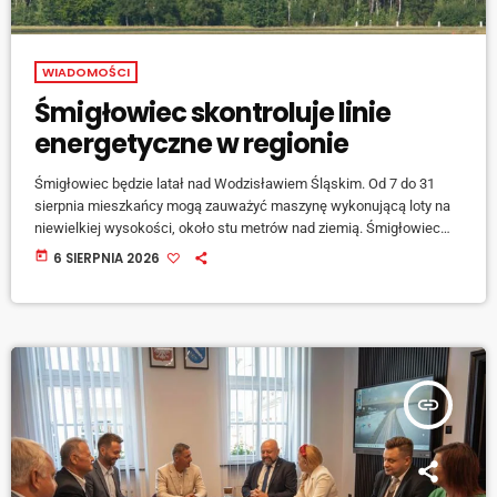
WIADOMOŚCI
Śmigłowiec skontroluje linie
energetyczne w regionie
Śmigłowiec będzie latał nad Wodzisławiem Śląskim. Od 7 do 31
sierpnia mieszkańcy mogą zauważyć maszynę wykonującą loty na
niewielkiej wysokości, około stu metrów nad ziemią. Śmigłowiec
będzie kilkunastokrotnie przelatywał nad miastem w związku z
today
6 SIERPNIA 2026
pracami prowadzonymi na zlecenie spółki TAURON Dystrybucja.
Celem lotów jest kontrola stanu linii energetycznych. Przeloty mają
charakter techniczny i są częścią planowych działań związanych z
oceną infrastruktury elektroenergetycznej. Mieszkańcy powinni
liczyć się z okresowo zwiększonym hałasem.
insert_link