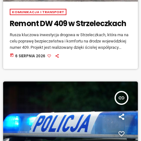
KOMUNIKACJA I TRANSPORT
Remont DW 409 w Strzeleczkach
Rusza kluczowa inwestycja drogowa w Strzeleczkach, która ma na
celu poprawę bezpieczeństwa i komfortu na drodze wojewódzkiej
numer 409. Projekt jest realizowany dzięki ścisłej współpracy
samorządu województwa opolskiego oraz gminy Strzeleczki, która
today
6 SIERPNIA 2026
przeznaczyła na ten cel wkład własny w wysokości 800 tysięcy
złotych przy całkowitej wartości zadania wynoszącej 1,6 mln
złotych. W ciągu najbliższego miesiąca drogowcy przeprowadzą
gruntowny remont, obejmujący frezowanie zniszczonej nawierzchni
bitumicznej, wzmocnienie konstrukcji i poboczy oraz ułożenie […]
insert_link