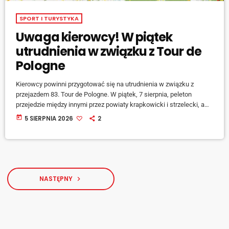
SPORT I TURYSTYKA
Uwaga kierowcy! W piątek
utrudnienia w związku z Tour de
Pologne
Kierowcy powinni przygotować się na utrudnienia w związku z
przejazdem 83. Tour de Pologne. W piątek, 7 sierpnia, peleton
przejedzie między innymi przez powiaty krapkowicki i strzelecki, a
na czas wyścigu ruch na trasie będzie czasowo wstrzymywany. W
today
5 SIERPNIA 2026
2
powiecie krapkowickim kolarze pojawią się między godziną 11:20 a
12:30. Trasa będzie prowadzić przez gminy Krapkowice, Gogolin i
Zdzieszowice. Następnie, około godziny 12:20, peleton wjedzie na
teren powiatu strzeleckiego i przejedzie między […]
NASTĘPNY
navigate_next