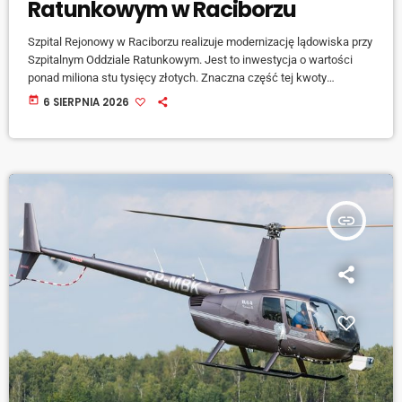
Ratunkowym w Raciborzu
Szpital Rejonowy w Raciborzu realizuje modernizację lądowiska przy
Szpitalnym Oddziale Ratunkowym. Jest to inwestycja o wartości
ponad miliona stu tysięcy złotych. Znaczna część tej kwoty
pochodzi ze środków Funduszu Medycznego. Głównym celem
today
6 SIERPNIA 2026
inwestycji jest dostosowanie obiektu do rygorystycznych wymogów
rozporządzenia Ministra Zdrowia oraz obowiązujących przepisów
lotniczych. Do tej pory ukończono dokumentację projektową,
przygotowanie terenu wraz z rozbiórkami i przyłączeniem do sieci, a
także kluczowe prace budowlane. W ich ramach powstała […]
insert_link