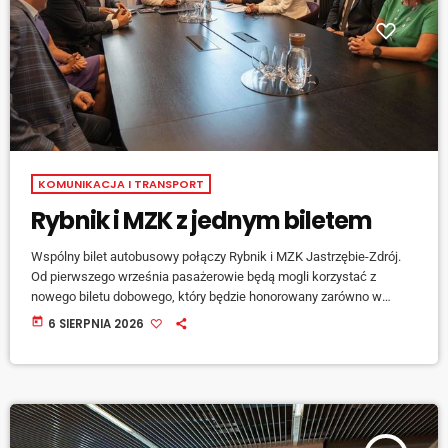
KOMUNIKACJA I TRANSPORT
Rybnik i MZK z jednym biletem
Wspólny bilet autobusowy połączy Rybnik i MZK Jastrzębie-Zdrój.
Od pierwszego września pasażerowie będą mogli korzystać z
nowego biletu dobowego, który będzie honorowany zarówno w
autobusach komunikacji miejskiej w Rybniku, jak i Międzygminnego
today
6 SIERPNIA 2026
Związku Komunikacyjnego w Jastrzębiu-Zdroju. Bilet będzie ważny
przez dwadzieścia cztery godziny od momentu zakupu u kierowcy
lub w aplikacji mobilnej i pozwoli na nieograniczoną liczbę
przejazdów. Jak podkreślają samorządowcy, nowe rozwiązanie ma
ułatwić podróżowanie między miastami, zachęcić mieszkańców […]