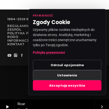
PRYWATNOŚĆ
1994-2026 RADIO VANESSA SPÓŁKA Z O.O
Zgody Cookie
REGULAMIN KONKURSÓW
ZESPÓŁ
Używamy plików cookies niezbędnych do
POLITYKA PRYWATNOŚCI
działania strony. Analitykę, marketing i
RODO
osadzone treści zewnętrzne uruchamiamy
INFORMACJA O NADAWCY
KONTAKT
tylko po Twojej zgodzie.
Polityka prywatności
Odrzuć opcjonalne
Ustawienia
Zgody cookies
Akceptuję wszystkie
Roar
play_arrow
keyboard_arrow_right