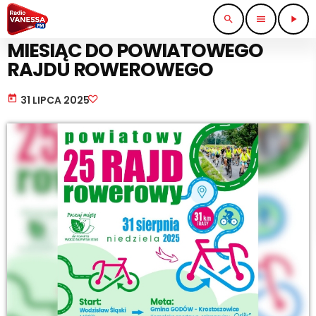
search
menu
play_arrow
SPORT I TURYSTYKA
MIESIĄC DO POWIATOWEGO
RAJDU ROWEROWEGO
today
31 LIPCA 2025