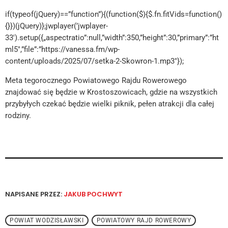
if(typeof(jQuery)==”function”){(function($){$.fn.fitVids=function()
{}})(jQuery)};jwplayer(’jwplayer-
33′).setup({„aspectratio”:null,”width”:350,”height”:30,”primary”:”ht
ml5″,”file”:”https://vanessa.fm/wp-
content/uploads/2025/07/setka-2-Skowron-1.mp3″});
Meta tegorocznego Powiatowego Rajdu Rowerowego
znajdować się będzie w Krostoszowicach, gdzie na wszystkich
przybyłych czekać będzie wielki piknik, pełen atrakcji dla całej
rodziny.
NAPISANE PRZEZ:
JAKUB POCHWYT
POWIAT WODZISŁAWSKI
POWIATOWY RAJD ROWEROWY