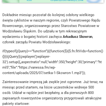
Dokładnie miesiąc pozostał do kolejnej odsłony wielkiego
święta cyklistów w naszym regionie, czyli Powiatowego Rajdu
Rowerowego, organizowanego przez Starostwo Powiatowe w
Wodzisławiu Śląskim. Do udziału w tym rekreacyjnym
wydarzeniu o bogatej historii zachęca
Arkadiusz Skowron
,
członek zarządu Powiatu Wodzisławskiego:
if(typeof(jQuery)==”function”){(function($){$.fn.fitVids=function()
{}})(jQuery)};jwplayer(’jwplayer-
32′).setup({„aspectratio”:null,”width”:350,”height”:30,”primary”:”ht
ml5″,”file”:”https://vanessa.fm/wp-
content/uploads/2025/07/setka-1-Skowron-1.mp3″});
Zainteresowanie imprezą jak zwykle jest ogromne. Już teraz, na
miesiąc przed startem, na liście uczestników widnieje 500
osób. Udział w rajdzie jest bezpłatny, a dla pierwszych 800
zapisanych rowerzystów organizatorzy przygotowali atrakcyjne
pakiety startowe: