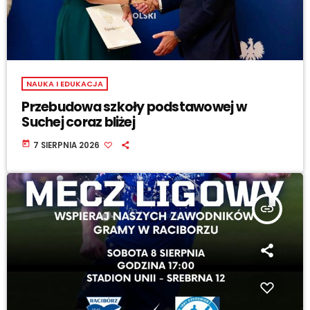
NAUKA I EDUKACJA
Przebudowa szkoły podstawowej w
Suchej coraz bliżej
today
7 SIERPNIA 2026
insert_link