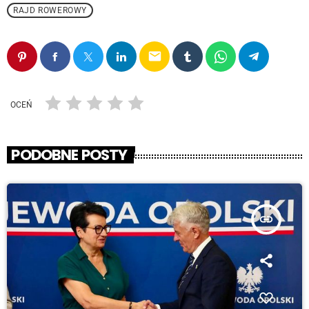
RAJD ROWEROWY
email
OCEŃ
PODOBNE POSTY
insert_link