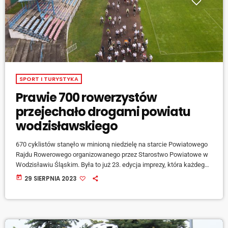
SPORT I TURYSTYKA
Prawie 700 rowerzystów
przejechało drogami powiatu
wodzisławskiego
670 cyklistów stanęło w minioną niedzielę na starcie Powiatowego
Rajdu Rowerowego organizowanego przez Starostwo Powiatowe w
Wodzisławiu Śląskim. Była to już 23. edycja imprezy, która każdego
roku gromadzi setki miłośników turystyki rowerowej. Mówi Leszek
today
29 SIERPNIA 2023
Bizoń, starosta wodzisławski: [jwplayer mediaid="143856"] Trasa
tegorocznego rajdu liczyła 31 kilometrów. Po uroczystym otwarciu
imprezy, tuż po godzinie 11:00 peleton wystartował ze stadionu
MOSiR w Wodzisławiu Śląskim. Mówi Paweł Kowol, prezes Sekcji
Turystyki Rowerowej „Koło” w […]