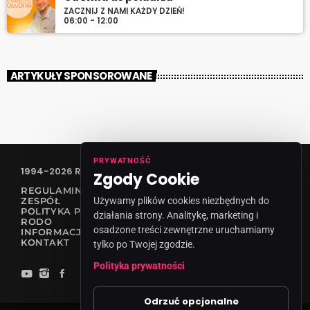
ZACZNIJ Z NAMI KAŻDY DZIEŃ!
06:00 - 12:00
ARTYKUŁY SPONSOROWANE
PRYWATNOŚĆ
1994-2026 RADIO VANESSA SPÓŁKA Z O.O
Zgody Cookie
REGULAMIN KONKURSÓW
Używamy plików cookies niezbędnych do
ZESPÓŁ
POLITYKA PRYWATNOŚCI
działania strony. Analitykę, marketing i
RODO
osadzone treści zewnętrzne uruchamiamy
INFORMACJA O NADAWCY
KONTAKT
tylko po Twojej zgodzie.
Polityka prywatności
Odrzuć opcjonalne