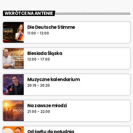
Muzyczne kalendarium
close
Muzyczne kalendarium – Twoja codzienna pigułka historii
WKRÓTCE NA ANTENIE
muzyki. Rocznice, premiery, anegdoty i najlepsze brzmienia –
pon.–sob. 7:45 i 12:45, w niedzielę 7:45 + dłuższa wersja po
Die Deutsche Stimme
10:00. Włącz i sprawdź „co dziś gra historia”.
11:00 - 12:00
Biesiada Śląska
12:00 - 17:00
Muzyczne kalendarium
20:15 - 20:20
Na zawsze młodzi
21:00 - 22:00
Od świtu do południa