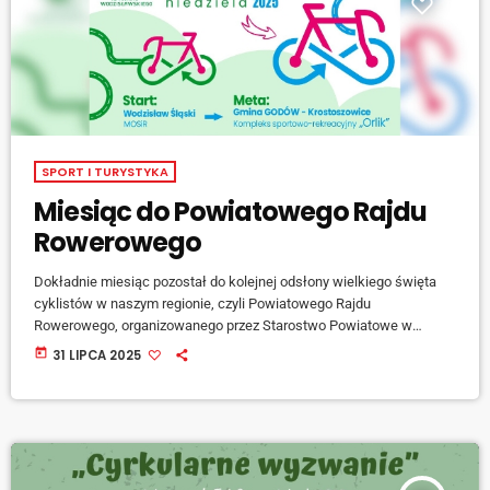
SPORT I TURYSTYKA
Miesiąc do Powiatowego Rajdu
Rowerowego
Dokładnie miesiąc pozostał do kolejnej odsłony wielkiego święta
cyklistów w naszym regionie, czyli Powiatowego Rajdu
Rowerowego, organizowanego przez Starostwo Powiatowe w
Wodzisławiu Śląskim. Do udziału w tym rekreacyjnym wydarzeniu o
today
31 LIPCA 2025
bogatej historii zachęca Arkadiusz Skowron, członek zarządu
Powiatu Wodzisławskiego: Zainteresowanie imprezą jak zwykle jest
ogromne. Już teraz, na miesiąc przed startem, na liście uczestników
widnieje […]