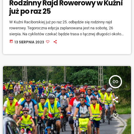
Rodzinny Rajd Rowerowy w Kuźni
już po raz 25
W Kuźni Raciborskiej już po raz 25. odbędzie się rodzinny rajd
rowerowy. Tegoroczna edycja zaplanowana jest na sobotę, 26
sierpia. Na cyklistów czekać będzie trasa o łącznej długości około
26 km. O szczegółach mówi Wojciech Gdesz, zastępca burmistrza
today
13 SIERPNIA 2023
Kuźni Raciborskiej: [jwplayer mediaid="143268"] Start i meta rajdu
znajdować się będą na stadionie Miejskim w Kuźni Raciborskiej.
Cykliści wyruszą w trasę o godzinie 14:00: [jwplayer
mediaid="143269"] Jak podkreślają organizatorzy impreza ma
charakter […]
insert_link