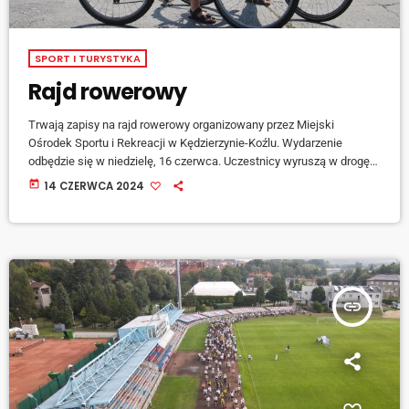
SPORT I TURYSTYKA
Rajd rowerowy
Trwają zapisy na rajd rowerowy organizowany przez Miejski
Ośrodek Sportu i Rekreacji w Kędzierzynie-Koźlu. Wydarzenie
odbędzie się w niedzielę, 16 czerwca. Uczestnicy wyruszą w drogę o
godzinie 10:00. Trasa rajdu, o długości około 30 kilometrów,
today
14 CZERWCA 2024
poprowadzi duktami leśnymi do siedziby nadleśnictwa w Starej
Kuźni. W drodze uczestnicy przejadą m.in. przy malowniczym
zbiorniku Kozieławy. Na powrót zaplanowano postój i ognisko w
leśnictwie Stampnica. Rajd jest okazją do zwiedzenia terenów
Nadleśnictwa Kędzierzyn.
insert_link