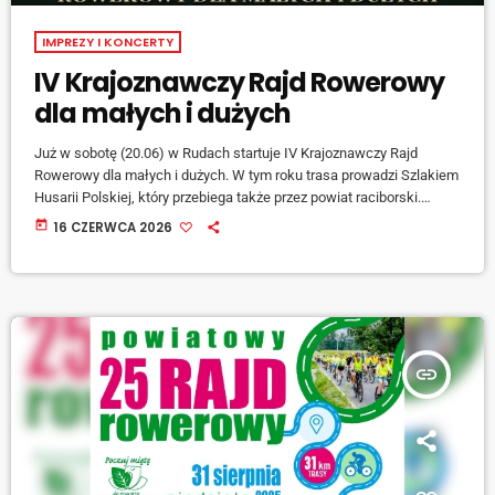
IMPREZY I KONCERTY
IV Krajoznawczy Rajd Rowerowy
dla małych i dużych
Już w sobotę (20.06) w Rudach startuje IV Krajoznawczy Rajd
Rowerowy dla małych i dużych. W tym roku trasa prowadzi Szlakiem
Husarii Polskiej, który przebiega także przez powiat raciborski.
Początek rajdu przy Bibliotece w Rudach przy ulicy Rogera o
today
16 CZERWCA 2026
godzinie 9:00. Meta przy Kontenerowej Szkółce Leśnej w Nędzy przy
ul. Myśliwskiej. Rajd będzie opierał się na krajoznawczej jeździe
przez lasy Nadleśnictwa Rudy Raciborskie w towarzystwie
przewodnika. Będzie on dzielił się […]
insert_link