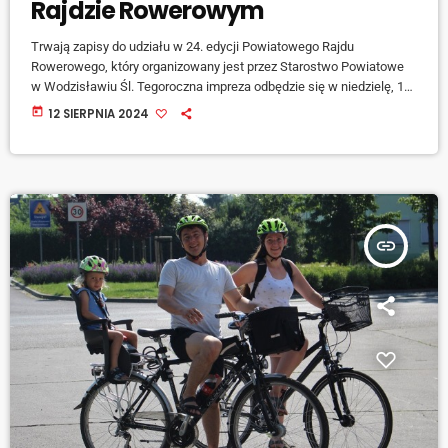
Rajdzie Rowerowym
Trwają zapisy do udziału w 24. edycji Powiatowego Rajdu
Rowerowego, który organizowany jest przez Starostwo Powiatowe
w Wodzisławiu Śl. Tegoroczna impreza odbędzie się w niedzielę, 1
września, a cykliści będą mieli do pokonania trasę o długości 29 km.
today
12 SIERPNIA 2024
Mówi Kinga Jamioła z Biura Komunikacji Społecznej i Informacji
wodzisławskiego starostwa: [jwplayer mediaid="153044"]
Tegoroczna edycja Powiatowego Rajdu Rowerowego prowadzić
będzie z Wodzisławia Śląskiego do Radlina. Meta będzie się
znajdować w Parku Jordanowskim: […]
insert_link