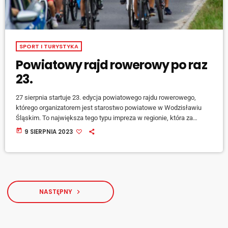
SPORT I TURYSTYKA
Powiatowy rajd rowerowy po raz
23.
27 sierpnia startuje 23. edycja powiatowego rajdu rowerowego,
którego organizatorem jest starostwo powiatowe w Wodzisławiu
Śląskim. To największa tego typu impreza w regionie, która za
każdym razem przyciąga setki miłośników dwóch kółek. O
today
9 SIERPNIA 2023
szczegółach tegorocznej edycji mówi Wojciech Raczkowski z
wodzisławskiego starostwa: [jwplayer mediaid="143159"]
Uczestnicy rajdu w tym roku będą mieli do pokonania 31 km, a po
drodze do Pszowa zwiedzą Turzę Śląską, Gorzyce, Bełsznicę, Odrę,
Buglowiec, Syrynię oraz Zawadę: […]
NASTĘPNY
navigate_next