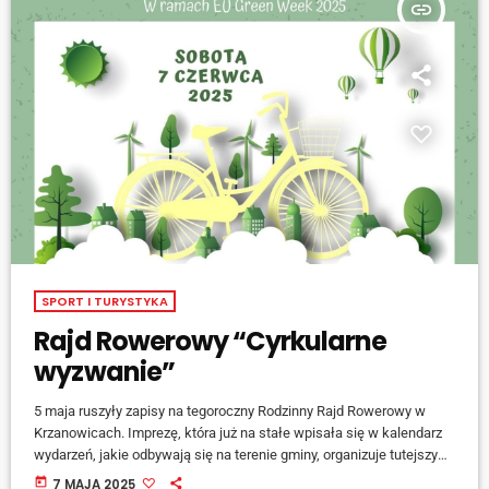
insert_link
SPORT I TURYSTYKA
Rajd Rowerowy “Cyrkularne
wyzwanie”
5 maja ruszyły zapisy na tegoroczny Rodzinny Rajd Rowerowy w
Krzanowicach. Imprezę, która już na stałe wpisała się w kalendarz
wydarzeń, jakie odbywają się na terenie gminy, organizuje tutejszy
Urząd Miejski. W tym roku rajd odbędzie się w sobotę 7 czerwca,
today
7 MAJA 2025