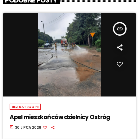
PODOBNE POSTY
insert_link
BEZ KATEGORII
Apel mieszkańców dzielnicy Ostróg
today
30 LIPCA 2026