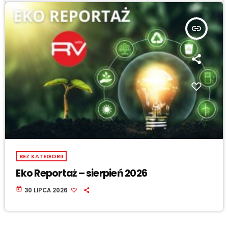
insert_link
BEZ KATEGORII
Eko Reportaż – sierpień 2026
today
30 LIPCA 2026