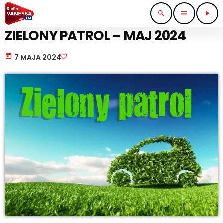
search
menu
play_arrow
BEZ KATEGORII
ZIELONY PATROL – MAJ 2024
today
7 MAJA 2024