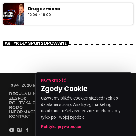
Druga zmiana
12:00 - 18:00
ARTYKUŁY SPONSOROWANE
PRYWATNOŚĆ
1994-2026 RADIO VANESSA SPÓŁKA Z O.O
Zgody Cookie
REGULAMIN KONKURSÓW
Używamy plików cookies niezbędnych do
ZESPÓŁ
POLITYKA PRYWATNOŚCI
działania strony. Analitykę, marketing i
RODO
osadzone treści zewnętrzne uruchamiamy
INFORMACJA O NADAWCY
KONTAKT
tylko po Twojej zgodzie.
Polityka prywatności