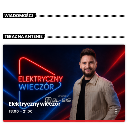
WIADOMOŚCI
TERAZ NA ANTENIE
Elektryczny wieczór
more_vert
18:00 - 21:00
Elektryczny wieczór
close