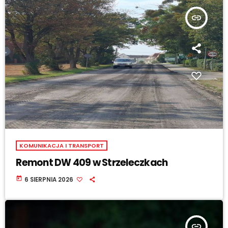
insert_link
KOMUNIKACJA I TRANSPORT
Remont DW 409 w Strzeleczkach
today
6 SIERPNIA 2026
insert_link