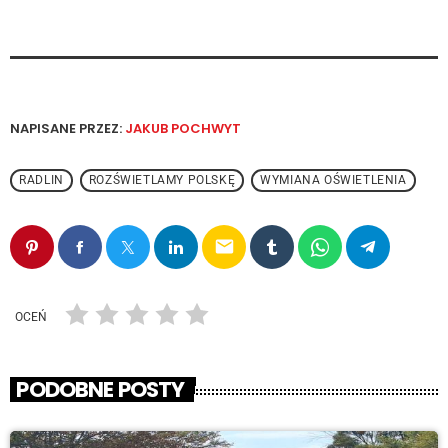
NAPISANE PRZEZ:
JAKUB POCHWYT
RADLIN
ROZŚWIETLAMY POLSKĘ
WYMIANA OŚWIETLENIA
email
OCEŃ
PODOBNE POSTY