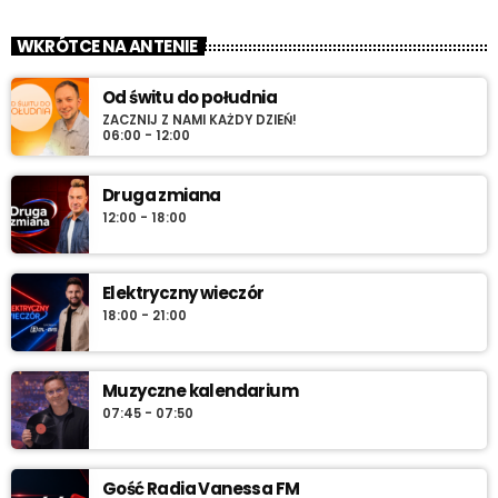
„Wieczór z Radiem RV” – codziennie wieczorem najlepsza
WKRÓTCE NA ANTENIE
muzyka na zakończenie dnia. Spokojne rytmy, nastrojowe
dźwięki i klasyka, która tworzy klimat.
Od świtu do południa
ZACZNIJ Z NAMI KAŻDY DZIEŃ!
06:00 - 12:00
Druga zmiana
12:00 - 18:00
Elektryczny wieczór
18:00 - 21:00
Muzyczne kalendarium
07:45 - 07:50
Gość Radia Vanessa FM