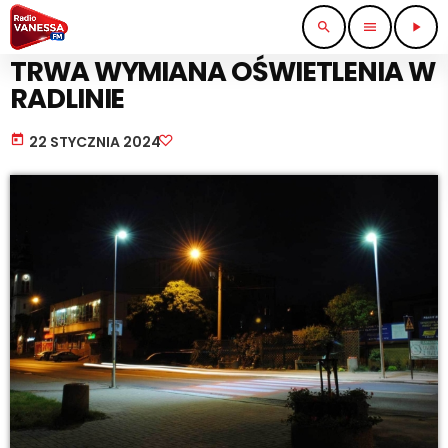
search
menu
play_arrow
EKOLOGIA I ŚRODOWISKO
TRWA WYMIANA OŚWIETLENIA W
RADLINIE
today
22 STYCZNIA 2024