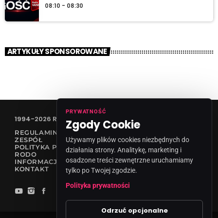
08:10 - 08:30
ARTYKUŁY SPONSOROWANE
PRYWATNOŚĆ
1994-2026 RADIO VANESSA SPÓŁKA Z O.O
Zgody Cookie
REGULAMIN KONKURSÓW
ZESPÓŁ
Używamy plików cookies niezbędnych do
POLITYKA PRYWATNOŚCI
działania strony. Analitykę, marketing i
RODO
osadzone treści zewnętrzne uruchamiamy
INFORMACJA O NADAWCY
KONTAKT
tylko po Twojej zgodzie.
Polityka prywatności
Odrzuć opcjonalne