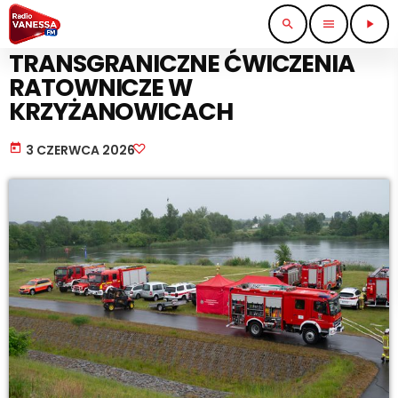
search
menu
play_arrow
STRAŻ I POLICJA
TRANSGRANICZNE ĆWICZENIA
RATOWNICZE W
KRZYŻANOWICACH
today
3 CZERWCA 2026