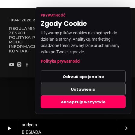
PRYWATNOŚĆ
1994-2026 RADIO VANESSA SPÓŁKA Z O.O
Zgody Cookie
REGULAMIN KONKURSÓW
ZESPÓŁ
Używamy plików cookies niezbędnych do
POLITYKA PRYWATNOŚCI
działania strony. Analitykę, marketing i
RODO
osadzone treści zewnętrzne uruchamiamy
INFORMACJA O NADAWCY
KONTAKT
tylko po Twojej zgodzie.
Polityka prywatności
Odrzuć opcjonalne
Ustawienia
Zgody cookies
Akceptuję wszystkie
audycja
play_arrow
keyboard_arrow_right
BIESIADA