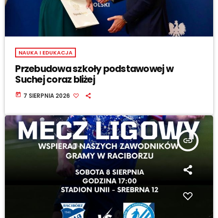
NAUKA I EDUKACJA
Przebudowa szkoły podstawowej w
Suchej coraz bliżej
today
7 SIERPNIA 2026
insert_link