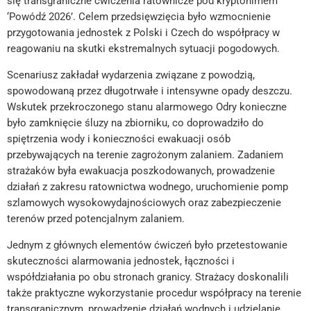
się transgraniczne ćwiczenia ratownicze pod kryptonimem
‘Powódź 2026’. Celem przedsięwzięcia było wzmocnienie
przygotowania jednostek z Polski i Czech do współpracy w
reagowaniu na skutki ekstremalnych sytuacji pogodowych.
Scenariusz zakładał wydarzenia związane z powodzią,
spowodowaną przez długotrwałe i intensywne opady deszczu.
Wskutek przekroczonego stanu alarmowego Odry konieczne
było zamknięcie śluzy na zbiorniku, co doprowadziło do
spiętrzenia wody i konieczności ewakuacji osób
przebywających na terenie zagrożonym zalaniem. Zadaniem
strażaków była ewakuacja poszkodowanych, prowadzenie
działań z zakresu ratownictwa wodnego, uruchomienie pomp
szlamowych wysokowydajnościowych oraz zabezpieczenie
terenów przed potencjalnym zalaniem.
Jednym z głównych elementów ćwiczeń było przetestowanie
skuteczności alarmowania jednostek, łączności i
współdziałania po obu stronach granicy. Strażacy doskonalili
także praktyczne wykorzystanie procedur współpracy na terenie
transgranicznym, prowadzenie działań wodnych i udzielanie