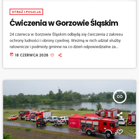
STRAŻ I POLICJA
Ćwiczenia w Gorzowie Śląskim
24 czerwca w Gorzowie Śląskim odbędą się ćwiczenia z zakresu
ochrony ludności i obrony cywilnej. Wezmą w nich udział służby
ratownicze i podmioty gminne na co dzień odpowiedzialne za
bezpieczeństwo mieszkańców. W trakcie ćwiczeń mogą być
today
18 CZERWCA 2026
słyszalne syreny alarmowe, a mieszkańcy mogą zauważyć
wzmożony ruch pojazdów uprzywilejowanych. Władze gminy proszą
o zachowanie spokoju i stosowanie się do poleceń służb. Proszą
także o zachowanie ostrożności i nieutrudnianie pracy podczas
ćwiczeń. Sam […]
insert_link