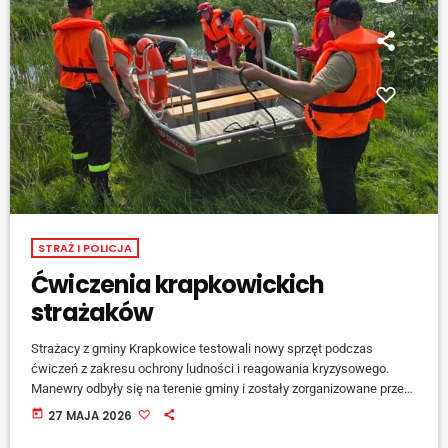
STRAŻ I POLICJA
Ćwiczenia krapkowickich
strażaków
Strażacy z gminy Krapkowice testowali nowy sprzęt podczas
ćwiczeń z zakresu ochrony ludności i reagowania kryzysowego.
Manewry odbyły się na terenie gminy i zostały zorganizowane przez
burmistrza Krapkowic zgodnie z ustawą o ochronie ludności i
today
27 MAJA 2026
obronie cywilnej. W ćwiczeniach uczestniczyli strażacy Państwowej