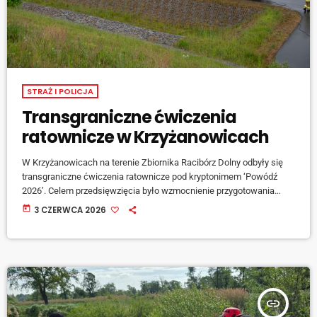
STRAŻ I POLICJA
Transgraniczne ćwiczenia
ratownicze w Krzyżanowicach
W Krzyżanowicach na terenie Zbiornika Racibórz Dolny odbyły się
transgraniczne ćwiczenia ratownicze pod kryptonimem ‘Powódź
2026’. Celem przedsięwzięcia było wzmocnienie przygotowania
jednostek z Polski i Czech do współpracy w reagowaniu na skutki
today
3 CZERWCA 2026
ekstremalnych sytuacji pogodowych. Scenariusz zakładał
wydarzenia związane z powodzią, spowodowaną przez długotrwałe i
intensywne opady deszczu. Wskutek przekroczonego stanu
alarmowego Odry konieczne było […]
insert_link