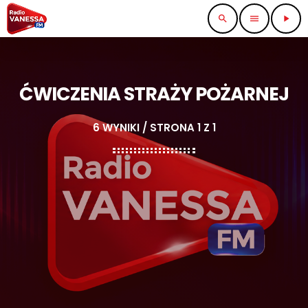
search
menu
play_arrow
ĆWICZENIA STRAŻY POŻARNEJ
6 WYNIKI / STRONA 1 Z 1