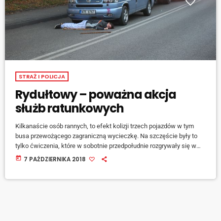
STRAŻ I POLICJA
Rydułtowy – poważna akcja
służb ratunkowych
Kilkanaście osób rannych, to efekt kolizji trzech pojazdów w tym
busa przewożącego zagraniczną wycieczkę. Na szczęście były to
tylko ćwiczenia, które w sobotnie przedpołudnie rozgrywały się w
Rydułtowach. Realistycznie ucharakteryzowani ranni, kilka wozów
today
7 PAŹDZIERNIKA 2018
strażackich, policyjnych, straż miejska i karetki. Było głośno, ale
wszystko miał sprawiać wrażenie realności. - Ćwiczenia
prowadzimy, aby nie tylko służby, ale i widzowie zobaczyli w jaki
sposób zachowywać się w miejscu takiego zdarzenia – mówi kom.
[…]