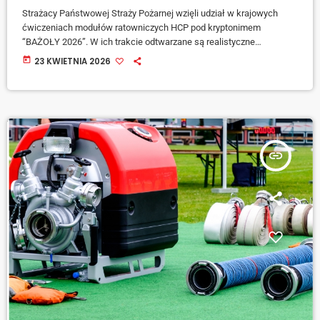
Strażacy Państwowej Straży Pożarnej wzięli udział w krajowych
ćwiczeniach modułów ratowniczych HCP pod kryptonimem
“BAŻOŁY 2026”. W ich trakcie odtwarzane są realistyczne
scenariusze powodziowe – uczestnicy testują sprzęt oraz
today
23 KWIETNIA 2026
współpracę w warunkach zbliżonych do rzeczywistych działań
ratowniczych. O przebiegu ćwiczeń, które wczoraj (22.04) odbywały
się na Polderze Buków w powiecie wodzisławskim, mówił starszy
kapitan Paweł […]
insert_link