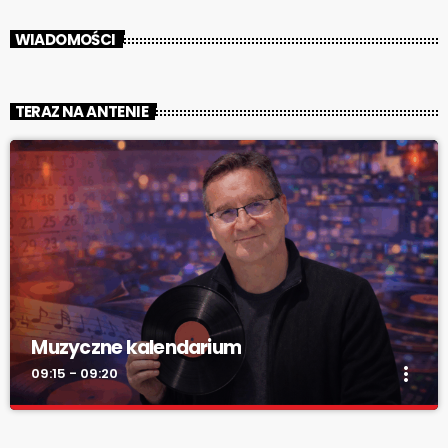
WIADOMOŚCI
TERAZ NA ANTENIE
Muzyczne kalendarium
more_vert
09:15 - 09:20
Muzyczne kalendarium
close