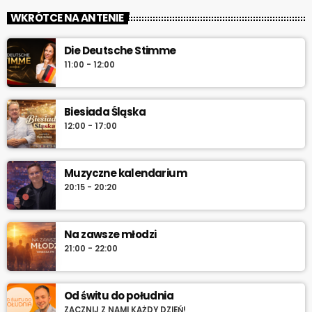
Muzyczne kalendarium – Twoja codzienna pigułka historii
WKRÓTCE NA ANTENIE
muzyki. Rocznice, premiery, anegdoty i najlepsze brzmienia –
pon.–sob. 7:45 i 12:45, w niedzielę 7:45 + dłuższa wersja po
Die Deutsche Stimme
10:00. Włącz i sprawdź „co dziś gra historia”.
11:00 - 12:00
Biesiada Śląska
12:00 - 17:00
Muzyczne kalendarium
20:15 - 20:20
Na zawsze młodzi
21:00 - 22:00
Od świtu do południa
ZACZNIJ Z NAMI KAŻDY DZIEŃ!