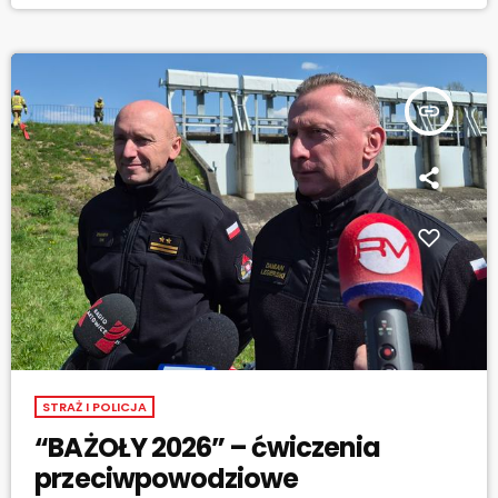
i Ochotniczej Straży Pożarnej, a także członkowie Gminnego
Zespołu Zarządzania Kryzysowego. Scenariusz zakładał […]
insert_link
STRAŻ I POLICJA
“BAŻOŁY 2026” – ćwiczenia
przeciwpowodziowe