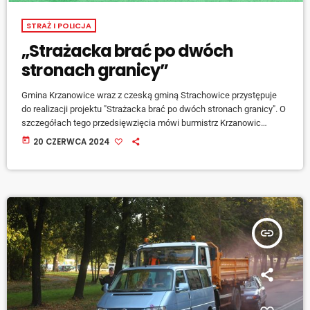
STRAŻ I POLICJA
„Strażacka brać po dwóch
stronach granicy”
Gmina Krzanowice wraz z czeską gminą Strachowice przystępuje
do realizacji projektu "Strażacka brać po dwóch stronach granicy". O
szczegółach tego przedsięwzięcia mówi burmistrz Krzanowic
Andrzej Strzedulla: [jwplayer mediaid="151345"] Projekt składa się z
today
20 CZERWCA 2024
sześciu działań skierowanych do jednostek OSP z terenu gminy
Krzanowice oraz czeskich Strachowic. Pierwsze zadanie projektowe
zaplanowano na 5 lipca, kiedy to przeprowadzone zostaną działania
przeciwpożarowe na terenie gminy Krzanowice: [jwplayer
mediaid="151346"] Na realizację projektu jego uczestnicy pozyskali
[…]
insert_link