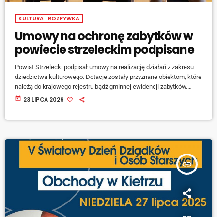
KULTURA I ROZRYWKA
Umowy na ochronę zabytków w
powiecie strzeleckim podpisane
Powiat Strzelecki podpisał umowy na realizację działań z zakresu
dziedzictwa kulturowego. Dotacje zostały przyznane obiektom, które
należą do krajowego rejestru bądź gminnej ewidencji zabytków.
Parafia Rzymskokatolicka pw. św Wawrzyńca w Strzelcach
today
23 LIPCA 2026
Opolskich zyskała 40 tysięcy złotych na remont ogrodzenia
cmentarza od strony ulicy Opolskiej. W Szymiszowie na terenie
parafii pw św. Szymona i Judy Tadeusza realizowana będzie
renowacja piaskowcowej płyty portalu wejściowego do kościoła. Na
ten cel przeznaczono 10 tysięcy […]
insert_link