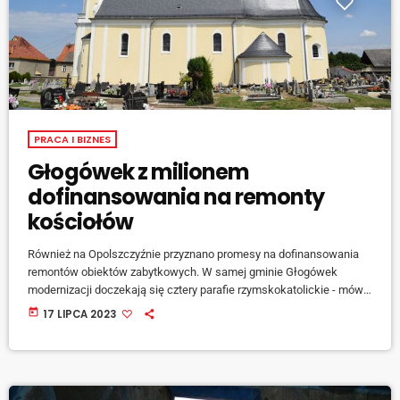
PRACA I BIZNES
Głogówek z milionem
dofinansowania na remonty
kościołów
Również na Opolszczyźnie przyznano promesy na dofinansowania
remontów obiektów zabytkowych. W samej gminie Głogówek
modernizacji doczekają się cztery parafie rzymskokatolickie - mówi
burmistrz miasta Piotr Bujak. [jwplayer mediaid="142421"] Łącznie
today
17 LIPCA 2023
do gminy na ten cel trafi niecały milion złotych.