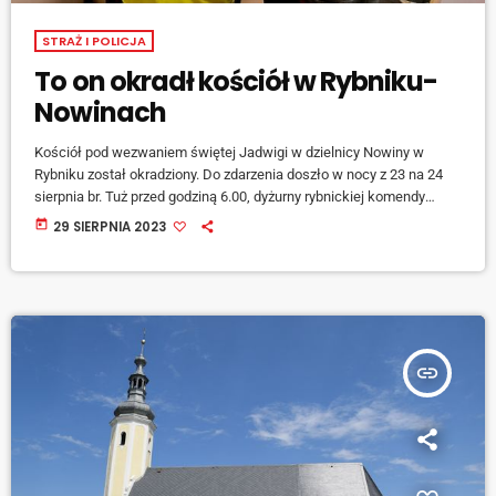
STRAŻ I POLICJA
To on okradł kościół w Rybniku-
Nowinach
Kościół pod wezwaniem świętej Jadwigi w dzielnicy Nowiny w
Rybniku został okradziony. Do zdarzenia doszło w nocy z 23 na 24
sierpnia br. Tuż przed godziną 6.00, dyżurny rybnickiej komendy
został powiadomiony przez pracownika kościoła o wybitej szybie w
today
29 SIERPNIA 2023
Domu Modlitwy. W środku budynku leżała kostka brukowa. Na
miejscu pracowali kryminalni oraz technik kryminalistyki, którzy
zabezpieczyli ślady tego przestępstwa. Liczył się czas, ponieważ już
o godzinie 6.30 miała odbyć się msza […]
insert_link