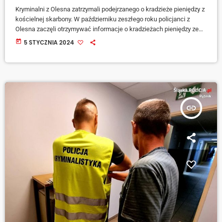
Kryminalni z Olesna zatrzymali podejrzanego o kradzieże pieniędzy z
kościelnej skarbony. W październiku zeszłego roku policjanci z
Olesna zaczęli otrzymywać informacje o kradzieżach pieniędzy ze
skarbony w jednym z oleskich kościołów. Tą sprawą zajęli się
today
5 STYCZNIA 2024
policjanci wydziału kryminalnego. Śledczy ustalili, że 37-latek
wielokrotnie włamywał się do skarbony w jednym z oleskich
kościołów. Były to dobrowolne datki wiernych, często kwoty
niewielkie, ale podarowane z potrzeby serca. Zebrane pieniądze
pozwalały chociażby przeprowadzać […]
insert_link