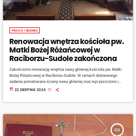
PRACA I BIZNES
Renowacja wnętrza kościoła pw.
Matki Bożej Różańcowej w
Raciborzu-Sudole zakończona
Zakończono renowację wnętrza nawy głównej kościoła pw. Matki
Bożej Różańcowej w Raciborzu-Sudole. W ramach dotowanego
zadania pomalowano ściany nawy głównej oraz wyczyszczono i
odświeżono malowidła na sklepieniu przedstawiające czterech
today
22 SIERPNIA 2024
archaniołów. Odnowiono także polichromie na chórze z
wyobrażeniem sceny zaślubin Matki Bożej. Roboty były prowadzone
według programu prac konserwatorskich autorstwa Huberta
Kwaśnicy zgodnie z pozwoleniem Śląskiego Wojewódzkiego
Konserwatora Zabytków. Całość prac wyniosła ponad 158 tyś zł.
Zadanie dofinansowano z Rządowego Programu […]
insert_link