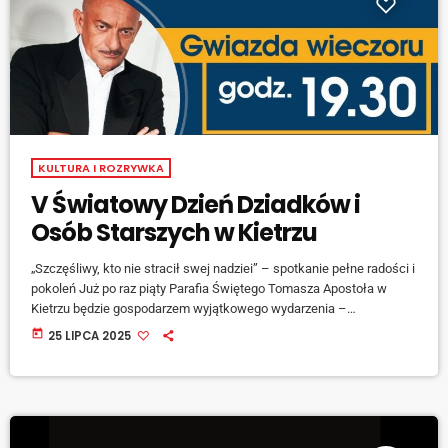
KULTURA I ROZRYWKA
V Światowy Dzień Dziadków i
Osób Starszych w Kietrzu
„Szczęśliwy, kto nie stracił swej nadziei” – spotkanie pełne radości i
pokoleń Już po raz piąty Parafia Świętego Tomasza Apostoła w
Kietrzu będzie gospodarzem wyjątkowego wydarzenia –
Światowego Dnia Dziadków i Osób Starszych. Tegoroczne obchody,
today
25 LIPCA 2025
organizowane przez miejscowych pallotynów oraz Ruch Szensztacki
w Polsce, odbędą się 27 lipca pod hasłem „Szczęśliwy, kto nie
stracił swej nadziei”. […]