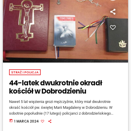
STRAŻ I POLICJA
44-latek dwukrotnie okradł
kościół w Dobrodzieniu
Nawet 5 lat więzienia grozi mężczyźnie, który miał dwukrotnie
okraść kościół pw. świętej Marii Magdaleny w Dobrodzieniu. W
sobotnie popołudnie (17 lutego) policjanci z dobrodzieńskiego
komisariatu zostali zaalarmowani o kradzieży w kościele na Placu
today
1 MARCA 2024
Wolności w Dobrodzieniu. Według zgłaszającego z kościoła
skradziono Ewangeliarz oraz Pismo Święte Starego i Nowego