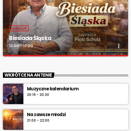
AUDYCJE
Biesiada Śląska
more_vert
12:00 - 17:00
Biesiada Śląska
close
„Biesiada Śląska” – w każdą niedzielę od 12:00 do 17:00. Piotr
WKRÓTCE NA ANTENIE
Scholz, muzyka biesiadna, rozmowy z gwiazdami, konkursy i
pozdrowienia na antenie.
Muzyczne kalendarium
20:15 - 20:20
Na zawsze młodzi
21:00 - 22:00