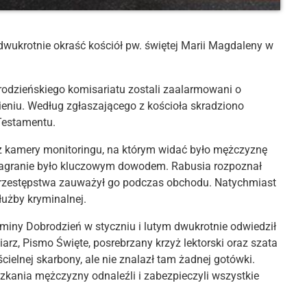
 dwukrotnie okraść kościół pw. świętej Marii Magdaleny w
brodzieńskiego komisariatu zostali zaalarmowani o
ieniu. Według zgłaszającego z kościoła skradziono
Testamentu.
z kamery monitoringu, na którym widać było mężczyznę
 nagranie było kluczowym dowodem. Rabusia rozpoznał
przestępstwa zauważył go podczas obchodu. Natychmiast
łużby kryminalnej.
c gminy Dobrodzień w styczniu i lutym dwukrotnie odwiedził
arz, Pismo Święte, posrebrzany krzyż lektorski oraz szata
cielnej skarbony, ale nie znalazł tam żadnej gotówki.
zkania mężczyzny odnaleźli i zabezpieczyli wszystkie