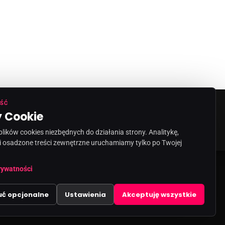
ŚĆ
 Cookie
ORMACJA O NADAWCY
KONTAKT
ików cookies niezbędnych do działania strony. Analitykę,
i osadzone treści zewnętrzne uruchamiamy tylko po Twojej
share
email
rywatności
uć opcjonalne
Ustawienia
Akceptuję wszystkie