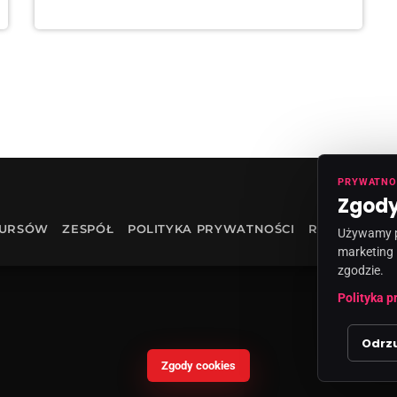
PRYWATNO
Zgody
KURSÓW
ZESPÓŁ
POLITYKA PRYWATNOŚCI
RODO
INF
Używamy pl
marketing 
zgodzie.
Polityka p
Odrz
Zgody cookies