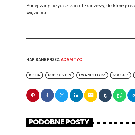
Podejrzany usłyszał zarzut kradzieży, do którego si
więzienia.
NAPISANE PRZEZ:
ADAM TYC
BIBLIA
DOBRODZIEŃ
EWANDELIARZ
KOŚCIÓŁ
email
PODOBNE POSTY