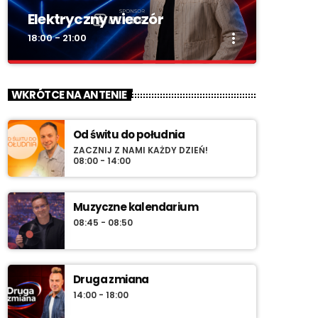
Elektryczny wieczór
more_vert
18:00 - 21:00
close
Elektryczny wieczór
WKRÓTCE NA ANTENIE
„Wieczór z Radiem RV” – codziennie
wieczorem najlepsza muzyka na zakończenie
Od świtu do południa
dnia. Spokojne rytmy, nastrojowe dźwięki i
ZACZNIJ Z NAMI KAŻDY DZIEŃ!
klasyka, która tworzy klimat.
08:00 - 14:00
Muzyczne kalendarium
08:45 - 08:50
Druga zmiana
14:00 - 18:00