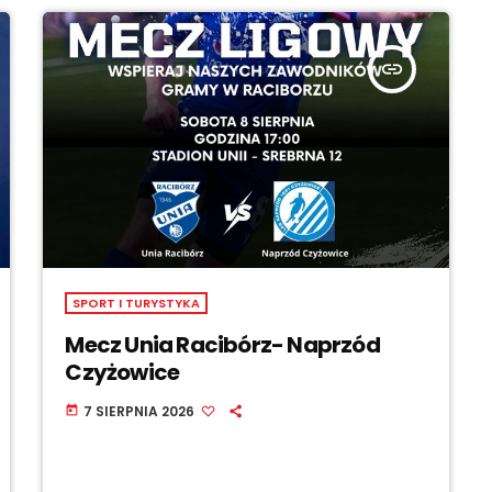
insert_link
SPORT I TURYSTYKA
Mecz Unia Racibórz- Naprzód
Czyżowice
7 SIERPNIA 2026
today