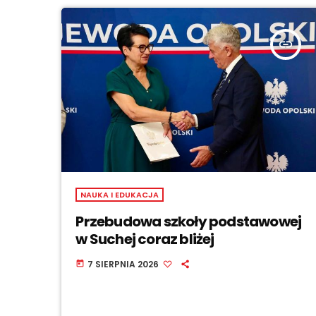
insert_link
NAUKA I EDUKACJA
Przebudowa szkoły podstawowej
w Suchej coraz bliżej
7 SIERPNIA 2026
today