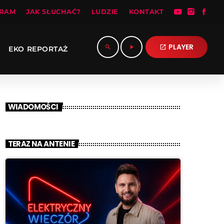
RAM
JAK SŁUCHAĆ?
LUDZIE
KONTAKT
PLAYER
search
play_arrow
open_in_new
EKO REPORTAŻ
WIADOMOŚCI
TERAZ NA ANTENIE