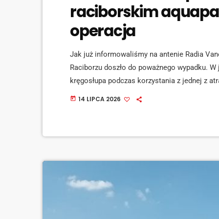
raciborskim aquapa
operacja
Jak już informowaliśmy na antenie Radia Va
Raciborzu doszło do poważnego wypadku. W je
kręgosłupa podczas korzystania z jednej z atr
poważne. Nastolatek trafił do Górnośląskieg
14 LIPCA 2026
today
przeszedł operację. Lekarze zdiagnozowali u 
obrazowe wykazały niestabilne złamanie drug
interwencji […]