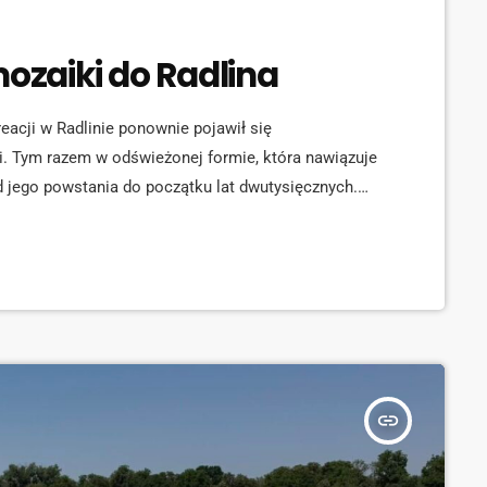
mozaiki do Radlina
eacji w Radlinie ponownie pojawił się
i. Tym razem w odświeżonej formie, która nawiązuje
d jego powstania do początku lat dwutysięcznych.
tał się możliwy dzięki trwającej modernizacji
fektywności energetycznej i zmniejszenie zużycia
efekt jest już widoczny. To kolejna inicjatywa […]
insert_link