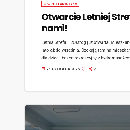
SPORT I TURYSTYKA
Otwarcie Letniej Stre
nami!
Letnia Strefa H2Ostróg już otwarta. Mieszkań
lato aż do września. Czekają tam na mieszkań
dla dzieci, basen rekreacyjny z hydromasaże
masażu, sztuczną falą, wodnymi atrakcjami i
26 CZERWCA 2026
2
today
strefa wypoczynkowa z leżakami i żaglami p
ramach biletu wstępu. Na tych, co […]