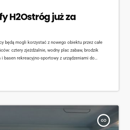
fy H2Ostróg już za
cy będą mogli korzystać z nowego obiektu przez całe
ców: cztery zjeżdżalnie, wodny plac zabaw, brodzik
m i basen rekreacyjno-sportowy z urządzeniami do
 dwoma torami pływackimi. Dostępna także zielona
rzeciwsłonecznymi. Leżaki są do wypożyczenia w
insert_link