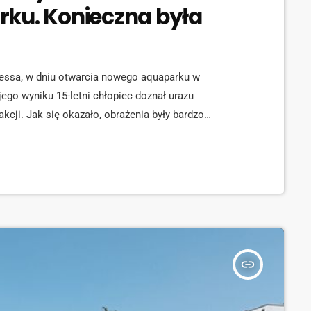
rku. Konieczna była
nessa, w dniu otwarcia nowego aquaparku w
go wyniku 15-letni chłopiec doznał urazu
akcji. Jak się okazało, obrażenia były bardzo
o Centrum Zdrowia Dziecka w Katowicach, gdzie
niego urazy miednicy oraz kręgosłupa. Badania
iego kręgu lędźwiowego, wymagające pilnej
insert_link