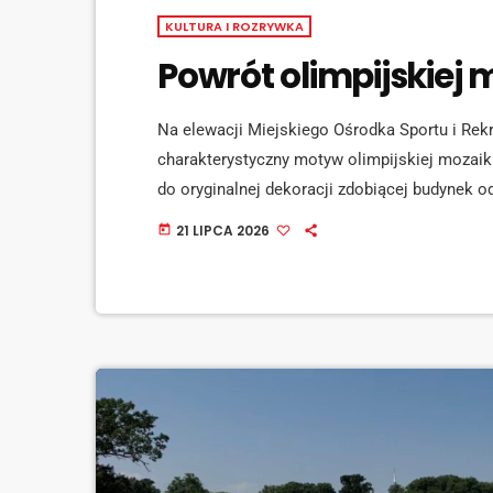
KULTURA I ROZRYWKA
Powrót olimpijskiej 
Na elewacji Miejskiego Ośrodka Sportu i Rekr
charakterystyczny motyw olimpijskiej mozaik
do oryginalnej dekoracji zdobiącej budynek o
Powrót dawnego symbolu sportowego Radlina s
21 LIPCA 2026
today
obiektu, której głównym celem jest poprawa e
energii. Choć prace budowlane jeszcze trwają, 