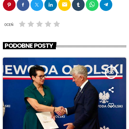
email
OCEŃ
PODOBNE POSTY
insert_link