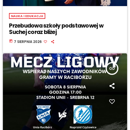
NAUKA I EDUKACJA
Przebudowa szkoły podstawowej w
Suchej coraz bliżej
today
7 SIERPNIA 2026
insert_link