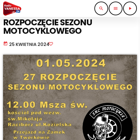
search
menu
play_arrow
IMPREZY I KONCERTY
ROZPOCZĘCIE SEZONU
MOTOCYKLOWEGO
today
25 KWIETNIA 2024