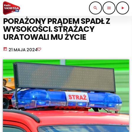
search
menu
play_arrow
STRAŻ I POLICJA
PORAŻONY PRĄDEM SPADŁ Z
WYSOKOŚCI. STRAŻACY
URATOWALI MU ŻYCIE
today
21 MAJA 2024