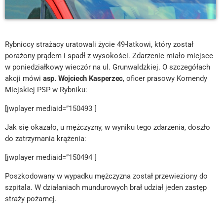
Rybniccy strażacy uratowali życie 49-latkowi, który został
porażony prądem i spadł z wysokości. Zdarzenie miało miejsce
w poniedziałkowy wieczór na ul. Grunwaldzkiej. O szczegółach
akcji mówi
asp. Wojciech Kasperzec
, oficer prasowy Komendy
Miejskiej PSP w Rybniku:
[jwplayer mediaid=”150493″]
Jak się okazało, u mężczyzny, w wyniku tego zdarzenia, doszło
do zatrzymania krążenia:
[jwplayer mediaid=”150494″]
Poszkodowany w wypadku mężczyzna został przewieziony do
szpitala. W działaniach mundurowych brał udział jeden zastęp
straży pożarnej.