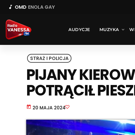
OMD
ENOLA GAY
music_note
AUDYCJE
MUZYKA
W
STRAŻ I POLICJA
PIJANY KIEROW
POTRĄCIŁ PIES
today
20 MAJA 2024