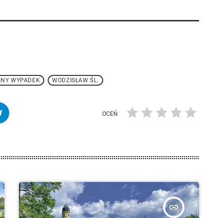
LNY WYPADEK
WODZISŁAW ŚL.
OCEŃ
insert_link