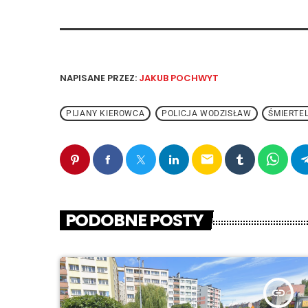
NAPISANE PRZEZ:
JAKUB POCHWYT
PIJANY KIEROWCA
POLICJA WODZISŁAW
ŚMIERTE
email
PODOBNE POSTY
insert_link