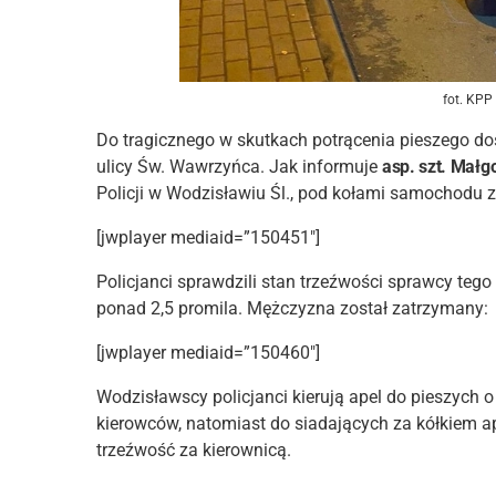
fot. KPP
Do tragicznego w skutkach potrącenia pieszego do
ulicy Św. Wawrzyńca. Jak informuje
asp. szt. Małg
Policji w Wodzisławiu Śl., pod kołami samochodu 
[jwplayer mediaid=”150451″]
Policjanci sprawdzili stan trzeźwości sprawcy teg
ponad 2,5 promila. Mężczyzna został zatrzymany:
[jwplayer mediaid=”150460″]
Wodzisławscy policjanci kierują apel do pieszych 
kierowców, natomiast do siadających za kółkiem a
trzeźwość za kierownicą.