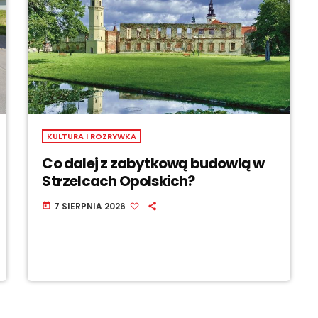
KULTURA I ROZRYWKA
Co dalej z zabytkową budowlą w
Strzelcach Opolskich?
7 SIERPNIA 2026
today