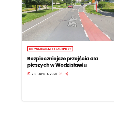
KOMUNIKACJA I TRANSPORT
Bezpieczniejsze przejścia dla
pieszych w Wodzisławiu
7 SIERPNIA 2026
today