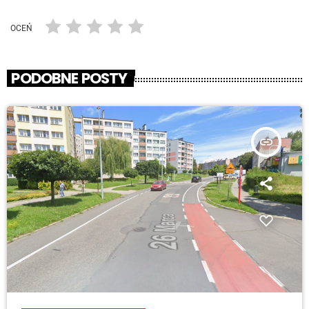
OCEŃ
PODOBNE POSTY
insert_link