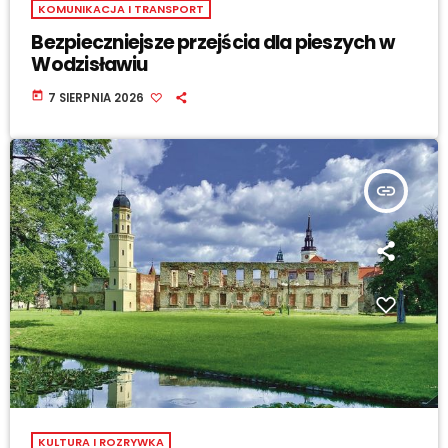
KOMUNIKACJA I TRANSPORT
Bezpieczniejsze przejścia dla pieszych w
Wodzisławiu
today
7 SIERPNIA 2026
insert_link
KULTURA I ROZRYWKA