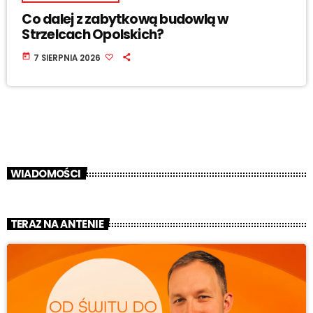
Co dalej z zabytkową budowlą w
Strzelcach Opolskich?
today
7 SIERPNIA 2026
WIADOMOŚCI
TERAZ NA ANTENIE