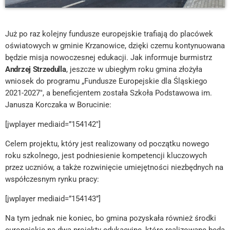
Już po raz kolejny fundusze europejskie trafiają do placówek
oświatowych w gminie Krzanowice, dzięki czemu kontynuowana
będzie misja nowoczesnej edukacji. Jak informuje burmistrz
Andrzej Strzedulla
, jeszcze w ubiegłym roku gmina złożyła
wniosek do programu „Fundusze Europejskie dla Śląskiego
2021-2027″, a beneficjentem została Szkoła Podstawowa im.
Janusza Korczaka w Borucinie:
[jwplayer mediaid=”154142″]
Celem projektu, który jest realizowany od początku nowego
roku szkolnego, jest podniesienie kompetencji kluczowych
przez uczniów, a także rozwinięcie umiejętności niezbędnych na
współczesnym rynku pracy:
[jwplayer mediaid=”154143”]
Na tym jednak nie koniec, bo gmina pozyskała również środki
europejskie na dwa projekty edukacyjne, które realizowane będą