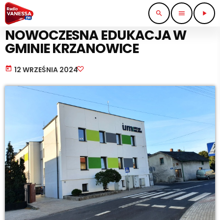
search
menu
play_arrow
NAUKA I EDUKACJA
NOWOCZESNA EDUKACJA W
GMINIE KRZANOWICE
today
12 WRZEŚNIA 2024