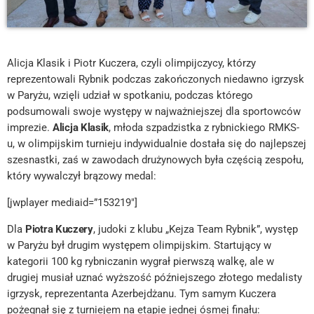
Alicja Klasik i Piotr Kuczera, czyli olimpijczycy, którzy
reprezentowali Rybnik podczas zakończonych niedawno igrzysk
w Paryżu, wzięli udział w spotkaniu, podczas którego
podsumowali swoje występy w najważniejszej dla sportowców
imprezie.
Alicja Klasik
, młoda szpadzistka z rybnickiego RMKS-
u, w olimpijskim turnieju indywidualnie dostała się do najlepszej
szesnastki, zaś w zawodach drużynowych była częścią zespołu,
który wywalczył brązowy medal:
[jwplayer mediaid=”153219″]
Dla
Piotra Kuczery
, judoki z klubu „Kejza Team Rybnik”, występ
w Paryżu był drugim występem olimpijskim. Startujący w
kategorii 100 kg rybniczanin wygrał pierwszą walkę, ale w
drugiej musiał uznać wyższość późniejszego złotego medalisty
igrzysk, reprezentanta Azerbejdżanu. Tym samym Kuczera
pożegnał się z turniejem na etapie jednej ósmej finału: