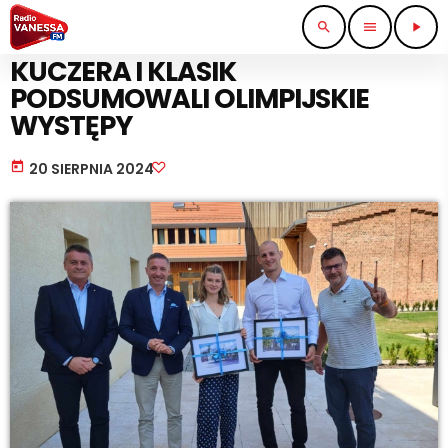
search
menu
play_arrow
SPORT I TURYSTYKA
KUCZERA I KLASIK
PODSUMOWALI OLIMPIJSKIE
WYSTĘPY
today
20 SIERPNIA 2024