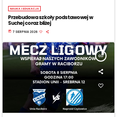
NAUKA I EDUKACJA
Przebudowa szkoły podstawowej w
Suchej coraz bliżej
today
7 SIERPNIA 2026
insert_link