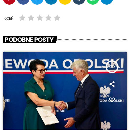
OCEŃ
PODOBNE POSTY
insert_link