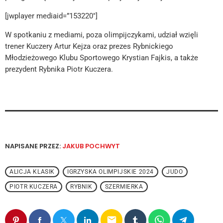
[jwplayer mediaid=”153220″]
W spotkaniu z mediami, poza olimpijczykami, udział wzięli
trener Kuczery Artur Kejza oraz prezes Rybnickiego
Młodzieżowego Klubu Sportowego Krystian Fajkis, a także
prezydent Rybnika Piotr Kuczera.
NAPISANE PRZEZ:
JAKUB POCHWYT
ALICJA KLASIK
IGRZYSKA OLIMPIJSKIE 2024
JUDO
PIOTR KUCZERA
RYBNIK
SZERMIERKA
email