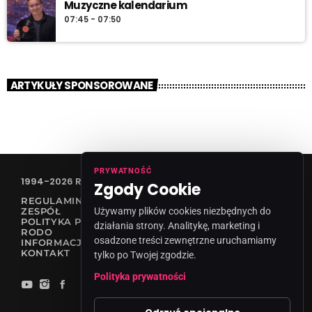
Muzyczne kalendarium
07:45 - 07:50
ARTYKUŁY SPONSOROWANE
PRYWATNOŚĆ
1994-2026 RADIO VANESSA SPÓŁKA Z O.O
Zgody Cookie
REGULAMIN KONKURSÓW
ZESPÓŁ
Używamy plików cookies niezbędnych do
POLITYKA PRYWATNOŚCI
działania strony. Analitykę, marketing i
RODO
osadzone treści zewnętrzne uruchamiamy
INFORMACJA O NADAWCY
KONTAKT
tylko po Twojej zgodzie.
Polityka prywatności