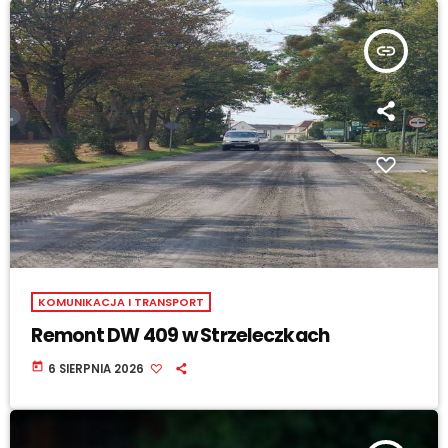
insert_link
KOMUNIKACJA I TRANSPORT
Remont DW 409 w Strzeleczkach
today
6 SIERPNIA 2026