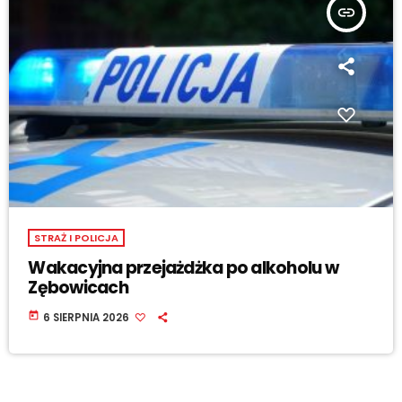
insert_link
STRAŻ I POLICJA
Wakacyjna przejażdżka po alkoholu w
Zębowicach
today
6 SIERPNIA 2026