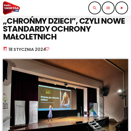
search
menu
play_arrow
NAUKA I EDUKACJA
„CHROŃMY DZIECI”, CZYLI NOWE
STANDARDY OCHRONY
MAŁOLETNICH
today
18 STYCZNIA 2024