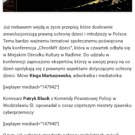
Już niebawem wejdą w życie przepisy, które dosłownie
zrewolucjonizują prawną ochronę dzieci i młodzieży w Polsce.
Temu bardzo ważnemu tematowi społecznemu poświęcona
była konferencja „ChrońMY dzieci”, która w czwartek odbyła się
w Miejskim Ośrodku Kultury w Radlinie. Do udziału w
konferencji zaproszono ekspertów, którzy w swojej pracy na co
dzień spotykają się z prawnymi aspektami dotyczącymi ochrony
dzieci. Mówi
Kinga Martuszewska
, adwokatka i mediatorka:
[jwplayer mediaid=”147942″]
Komisarz
Patryk Błasik
z Komendy Powiatowej Policji w
Wodzisławiu Śl. opowiadał o coraz częstszym niestety zjawisku
cyberprzemocy:
[jwplayer mediaid=”147940″]