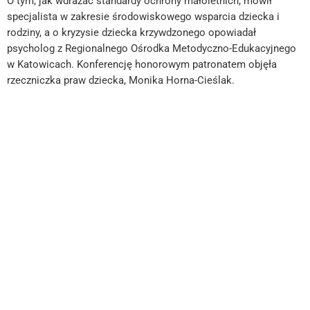
O tym, jak wdrażać standardy ochrony małoletnich, mówił
specjalista w zakresie środowiskowego wsparcia dziecka i
rodziny, a o kryzysie dziecka krzywdzonego opowiadał
psycholog z Regionalnego Ośrodka Metodyczno-Edukacyjnego
w Katowicach. Konferencję honorowym patronatem objęła
rzeczniczka praw dziecka, Monika Horna-Cieślak.