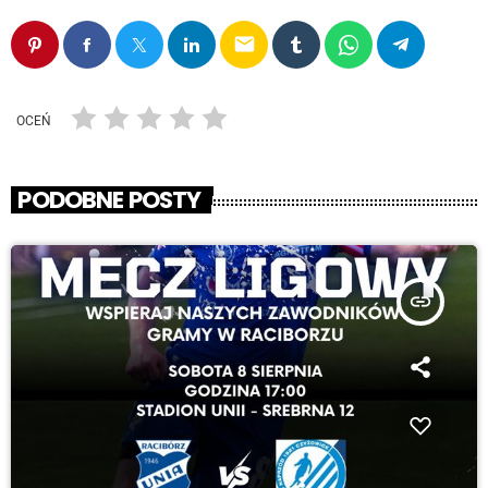
email
OCEŃ
PODOBNE POSTY
insert_link