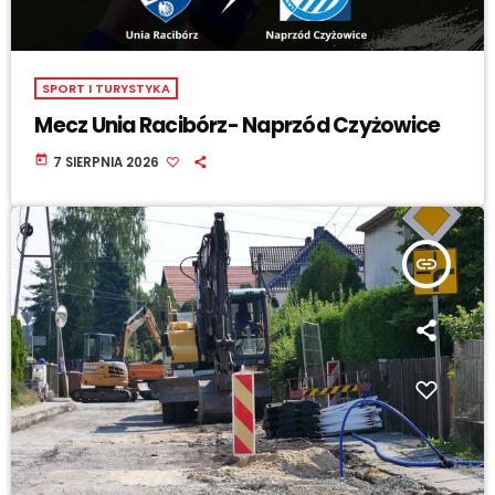
SPORT I TURYSTYKA
Mecz Unia Racibórz- Naprzód Czyżowice
today
7 SIERPNIA 2026
insert_link