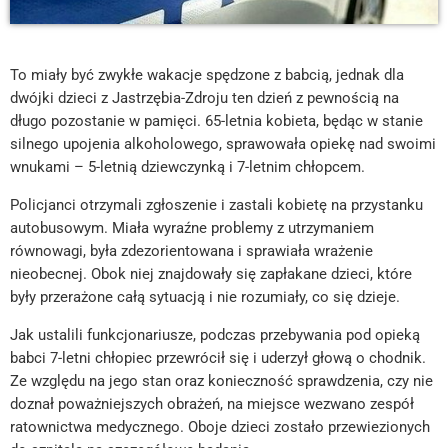
To miały być zwykłe wakacje spędzone z babcią, jednak dla
dwójki dzieci z Jastrzębia-Zdroju ten dzień z pewnością na
długo pozostanie w pamięci. 65-letnia kobieta, będąc w stanie
silnego upojenia alkoholowego, sprawowała opiekę nad swoimi
wnukami – 5-letnią dziewczynką i 7-letnim chłopcem.
Policjanci otrzymali zgłoszenie i zastali kobietę na przystanku
autobusowym. Miała wyraźne problemy z utrzymaniem
równowagi, była zdezorientowana i sprawiała wrażenie
nieobecnej. Obok niej znajdowały się zapłakane dzieci, które
były przerażone całą sytuacją i nie rozumiały, co się dzieje.
Jak ustalili funkcjonariusze, podczas przebywania pod opieką
babci 7-letni chłopiec przewrócił się i uderzył głową o chodnik.
Ze względu na jego stan oraz konieczność sprawdzenia, czy nie
doznał poważniejszych obrażeń, na miejsce wezwano zespół
ratownictwa medycznego. Oboje dzieci zostało przewiezionych