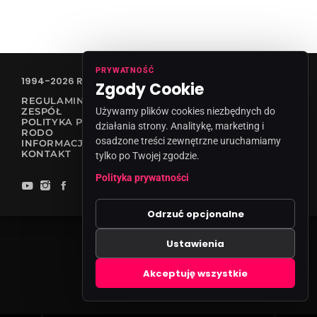
PRYWATNOŚĆ
1994-2026 RADIO VANESSA SPÓŁKA Z O.O
Zgody Cookie
REGULAMIN KONKURSÓW
Używamy plików cookies niezbędnych do
ZESPÓŁ
POLITYKA PRYWATNOŚCI
działania strony. Analitykę, marketing i
RODO
osadzone treści zewnętrzne uruchamiamy
INFORMACJA O NADAWCY
KONTAKT
tylko po Twojej zgodzie.
Polityka prywatności
Odrzuć opcjonalne
Ustawienia
Zgody cookies
Akceptuję wszystkie