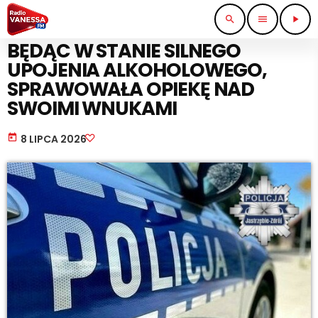
search
menu
play_arrow
STRAŻ I POLICJA
BĘDĄC W STANIE SILNEGO
UPOJENIA ALKOHOLOWEGO,
SPRAWOWAŁA OPIEKĘ NAD
SWOIMI WNUKAMI
today
8 LIPCA 2026