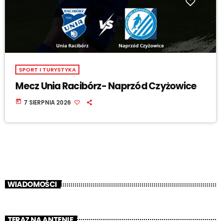
SPORT I TURYSTYKA
Mecz Unia Racibórz- Naprzód Czyżowice
today
7 SIERPNIA 2026
WIADOMOŚCI
TERAZ NA ANTENIE