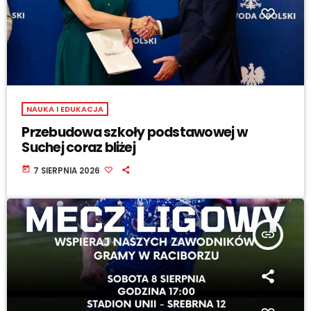
NAUKA I EDUKACJA
Przebudowa szkoły podstawowej w
Suchej coraz bliżej
today
7 SIERPNIA 2026
insert_link