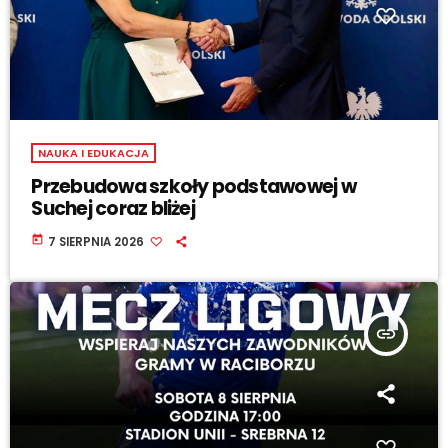
NAUKA I EDUKACJA
Przebudowa szkoły podstawowej w
Suchej coraz bliżej
today
7 SIERPNIA 2026
insert_link