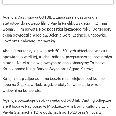
Agencja Castingowa OUTSIDE zaprasza na castingi dla
statystów do nowego filmu Pawła Pawlikowskiego – „Zimna
wojna”. Film powstaje od początku bieżącego roku. Do tej pory
ekipa odwiedziła Wrocław, Jelenią Górę, Legnicę, Chabówkę,
Łódź oraz Kalwarię Pacławską.
Akcja filmu toczy się w latach 50.- 60. tych ubiegłego wieku i
opowiada o wielkiej, trudnej miłości przepuszczonej przez młyn
historii. Na ekranie w głównych rolach zobaczymy Tomasza
Kota, Joannę Kulig, Borysa Szyca oraz Agatę Kuleszę.
Kolejny etap zdjęć do filmu będzie miał miejsce pod koniec
lipca na Śląsku, w Rudzie, gdzie statyści wcielą się w role
widowni na koncercie.
Agencja poszukuje osób w wieku od 6-70 lat. Casting odbędzie
się 8 lipca w Raciborzu w Młodzieżowym Domu Kultury przy ul.
Pawła Stalmacha 12, w godzinach od 16-20 oraz 9 lipca w