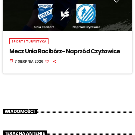
SPORT I TURYSTYKA
Mecz Unia Racibórz- Naprzód Czyżowice
today
7 SIERPNIA 2026
WIADOMOŚCI
TERAZ NA ANTENIE