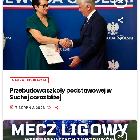
insert_link
NAUKA I EDUKACJA
Przebudowa szkoły podstawowej w
Suchej coraz bliżej
today
7 SIERPNIA 2026
insert_link