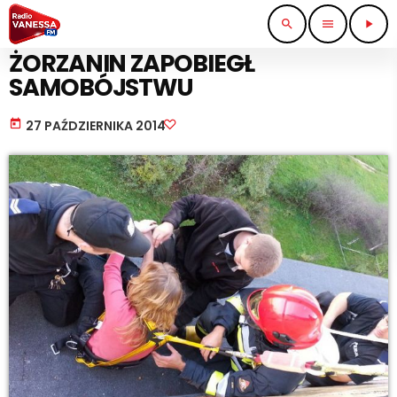
search
menu
play_arrow
STRAŻ I POLICJA
ŻORZANIN ZAPOBIEGŁ
SAMOBÓJSTWU
today
27 PAŹDZIERNIKA 2014