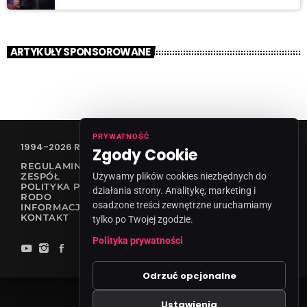
ARTYKUŁY SPONSOROWANE
PRYWATNOŚĆ
1994-2026 RADIO VANESSA SPÓŁKA Z O.O
Zgody Cookie
REGULAMIN KONKURSÓW
ZESPÓŁ
Używamy plików cookies niezbędnych do
POLITYKA PRYWATNOŚCI
działania strony. Analitykę, marketing i
RODO
osadzone treści zewnętrzne uruchamiamy
INFORMACJA O NADAWCY
KONTAKT
tylko po Twojej zgodzie.
Polityka prywatności
Odrzuć opcjonalne
Ustawienia
Zgody cookies