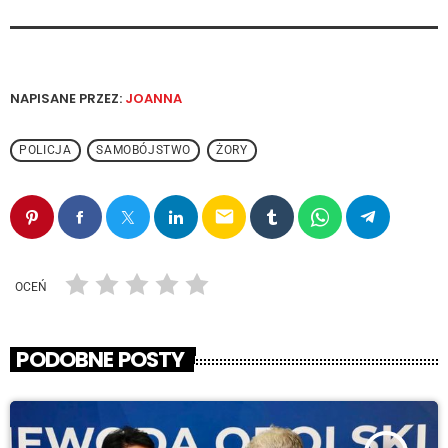
NAPISANE PRZEZ:
JOANNA
POLICJA
SAMOBÓJSTWO
ŻORY
email
OCEŃ
PODOBNE POSTY