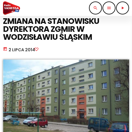
search
menu
play_arrow
BEZ KATEGORII
ZMIANA NA STANOWISKU
DYREKTORA ZGMIR W
WODZISŁAWIU ŚLĄSKIM
today
2 LIPCA 2014