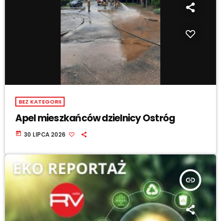
BEZ KATEGORII
Apel mieszkańców dzielnicy Ostróg
today
30 LIPCA 2026
insert_link