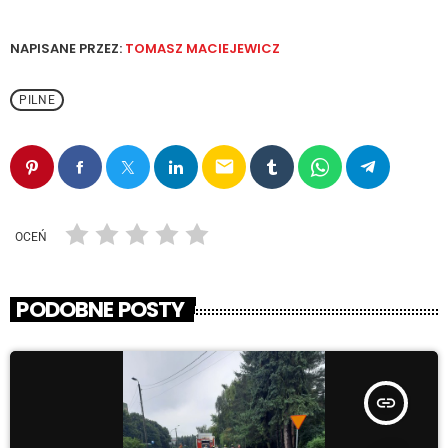
NAPISANE PRZEZ:
TOMASZ MACIEJEWICZ
PILNE
email
OCEŃ
PODOBNE POSTY
insert_link