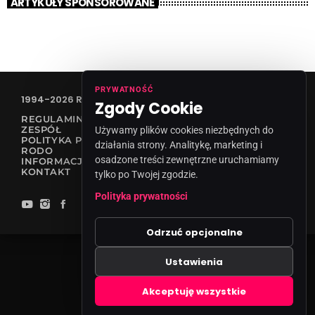
ARTYKUŁY SPONSOROWANE
PRYWATNOŚĆ
1994-2026 RADIO VANESSA SPÓŁKA Z O.O
Zgody Cookie
REGULAMIN KONKURSÓW
ZESPÓŁ
Używamy plików cookies niezbędnych do
POLITYKA PRYWATNOŚCI
działania strony. Analitykę, marketing i
RODO
osadzone treści zewnętrzne uruchamiamy
INFORMACJA O NADAWCY
KONTAKT
tylko po Twojej zgodzie.
Polityka prywatności
Odrzuć opcjonalne
Ustawienia
Zgody cookies
Akceptuję wszystkie