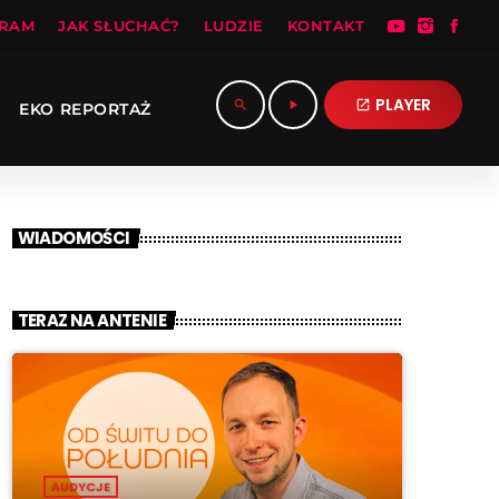
RAM
JAK SŁUCHAĆ?
LUDZIE
KONTAKT
PLAYER
search
play_arrow
open_in_new
EKO REPORTAŻ
WIADOMOŚCI
TERAZ NA ANTENIE
AUDYCJE