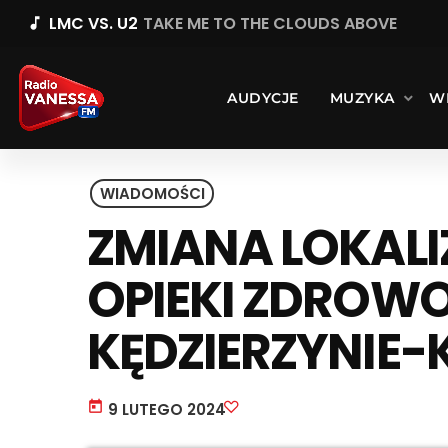
LMC VS. U2
TAKE ME TO THE CLOUDS ABOVE
music_note
AUDYCJE
MUZYKA
W
WIADOMOŚCI
ZMIANA LOKALI
OPIEKI ZDROW
KĘDZIERZYNIE-
today
9 LUTEGO 2024