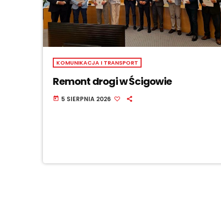
KOMUNIKACJA I TRANSPORT
Remont drogi w Ścigowie
5 SIERPNIA 2026
today