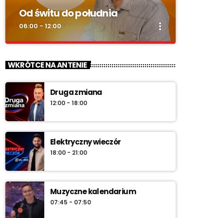
Od świtu do południa
more_vert
06:00 - 12:00
close
Od świtu do południa
WKRÓTCE NA ANTENIE
zacznij z nami każdy dzień!
Druga zmiana
„Od świtu do południa” – poranny program
12:00 - 18:00
Radia Vanessa od poniedziałku do soboty w
godz. 6:00–12:00. Jakub Koniński serwuje
lokalne informacje, pogodę, przegląd
wydarzeń i najlepszą muzykę, która
Elektryczny wieczór
towarzyszy od pierwszych chwil dnia aż do
18:00 - 21:00
południa.
Muzyczne kalendarium
07:45 - 07:50