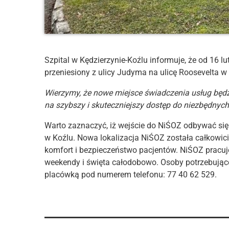
Szpital w Kędzierzynie-Koźlu informuje, że od 16 l
przeniesiony z ulicy Judyma na ulicę Roosevelta w
Wierzymy, że nowe miejsce świadczenia usług będz
na szybszy i skuteczniejszy dostęp do niezbędny
Warto zaznaczyć, iż wejście do NiŚOZ odbywać s
w Koźlu. Nowa lokalizacja NiŚOZ została całkowi
komfort i bezpieczeństwo pacjentów. NiŚOZ pracuje
weekendy i święta całodobowo. Osoby potrzebują
placówką pod numerem telefonu: 77 40 62 529.