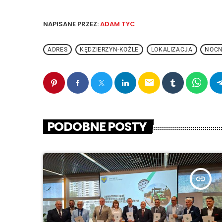
NAPISANE PRZEZ:
ADAM TYC
ADRES
KĘDZIERZYN-KOŹLE
LOKALIZACJA
NOCN
email
PODOBNE POSTY
insert_link