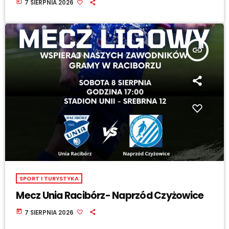
today
7 SIERPNIA 2026
insert_link
SPORT I TURYSTYKA
Mecz Unia Racibórz- Naprzód Czyżowice
today
7 SIERPNIA 2026