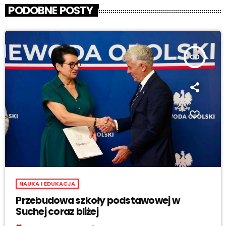
PODOBNE POSTY
insert_link
NAUKA I EDUKACJA
Przebudowa szkoły podstawowej w
Suchej coraz bliżej