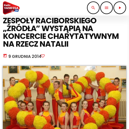
search
menu
play_arrow
WIADOMOŚCI
ZESPOŁY RACIBORSKIEGO
„ŹRÓDŁA” WYSTĄPIĄ NA
KONCERCIE CHARYTATYWNYM
NA RZECZ NATALII
today
9 GRUDNIA 2014