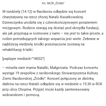
fot. SKZR „Źródło”
W niedzielę (14.12) w Raciborzu odbędzie się koncert
charytatywny na rzecz chorej Natalii Kwiatkowskiej.
Dziewczynka urodziła się z czterokończynowym porażeniem
mózgowym. Rodzice starają się dostać pod skrzydła fundacji,
ale jak przyznają w rozmowie z nami – nie jest to takie proste, a
rodzin potrzebujących takiego wsparcia jest wiele. Zebrane w
najbliższą niedzielę środki przeznaczone zostaną na
rehabilitację 6-latki:
[jwplayer mediaid=”18032″]
– mówiła nam mama Natalki, Małgorzata. Podczas koncertu
wystąpi 19 zespołów z raciborskiego Stowarzyszenia Kultury
Ziemi Raciborskiej „Źródło”. Koncert połączony ze zbiórką
datków na rzecz Natalii odbędzie się w niedziele o 15:30 w RCK
przy ulicy Chopina. Przyjść może każdy zainteresowany
widowiskiem i pomocą.