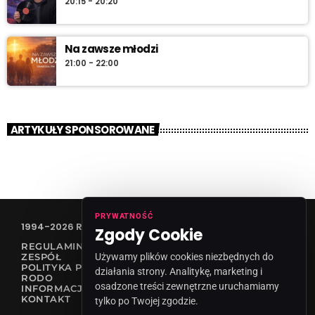
20:15 - 20:20
Na zawsze młodzi
21:00 - 22:00
ARTYKUŁY SPONSOROWANE
PRYWATNOŚĆ
1994-2026 RADIO VANESSA SPÓŁKA Z O.O
Zgody Cookie
REGULAMIN KONKURSÓW
ZESPÓŁ
Używamy plików cookies niezbędnych do
POLITYKA PRYWATNOŚCI
działania strony. Analitykę, marketing i
RODO
osadzone treści zewnętrzne uruchamiamy
INFORMACJA O NADAWCY
KONTAKT
tylko po Twojej zgodzie.