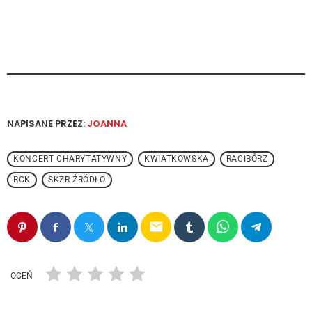
NAPISANE PRZEZ:
JOANNA
KONCERT CHARYTATYWNY
KWIATKOWSKA
RACIBÓRZ
RCK
SKZR ŹRÓDŁO
email
OCEŃ