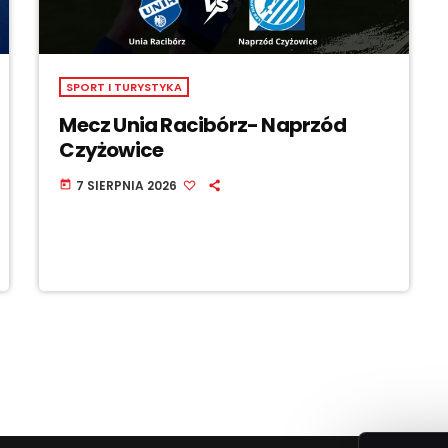
SPORT I TURYSTYKA
Mecz Unia Racibórz- Naprzód
Czyżowice
7 SIERPNIA 2026
today