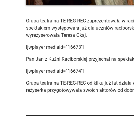
Grupa teatralna TE-REG-REC zaprezentowała w racib
spektaklem występowała już dla uczniów raciborski
wyreżyserowała Teresa Okaj.
[jwplayer mediaid=”16673″]
Pan Jan z Kuźni Raciborskiej przyjechał na spektak
[jwplayer mediaid=”16674″]
Grupa teatralna TE-REG-REC od kilku już lat dział
reżyserka przygotowywała swoich aktorów od dobry