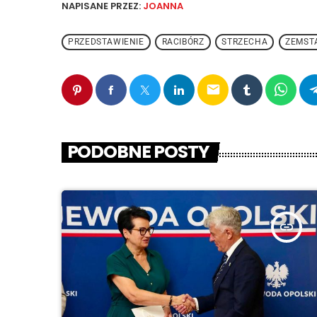
NAPISANE PRZEZ:
JOANNA
PRZEDSTAWIENIE
RACIBÓRZ
STRZECHA
ZEMST
email
PODOBNE POSTY
insert_link