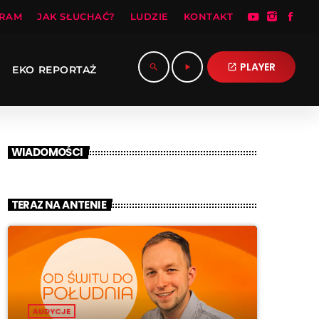
RAM
JAK SŁUCHAĆ?
LUDZIE
KONTAKT
PLAYER
search
play_arrow
open_in_new
EKO REPORTAŻ
WIADOMOŚCI
TERAZ NA ANTENIE
AUDYCJE