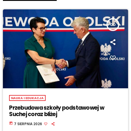
insert_link
NAUKA I EDUKACJA
Przebudowa szkoły podstawowej w
Suchej coraz bliżej
today
7 SIERPNIA 2026