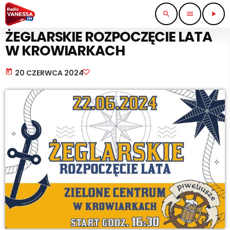
search
menu
play_arrow
IMPREZY I KONCERTY
ŻEGLARSKIE ROZPOCZĘCIE LATA
W KROWIARKACH
today
20 CZERWCA 2024