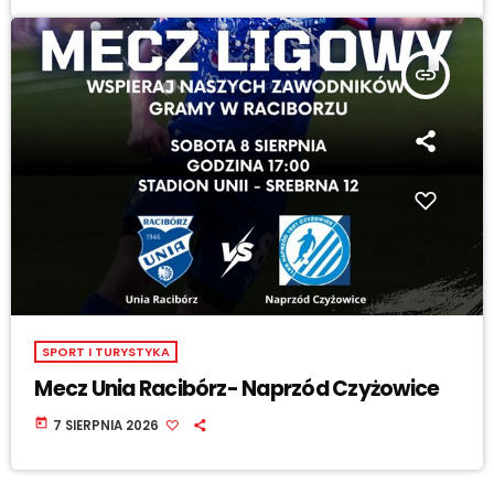
insert_link
SPORT I TURYSTYKA
Mecz Unia Racibórz- Naprzód Czyżowice
today
7 SIERPNIA 2026