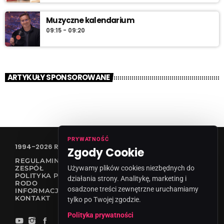
Muzyczne kalendarium
09:15 - 09:20
ARTYKUŁY SPONSOROWANE
PRYWATNOŚĆ
1994-2026 RADIO VANESSA SPÓŁKA Z O.O
Zgody Cookie
REGULAMIN KONKURSÓW
ZESPÓŁ
Używamy plików cookies niezbędnych do
POLITYKA PRYWATNOŚCI
działania strony. Analitykę, marketing i
RODO
osadzone treści zewnętrzne uruchamiamy
INFORMACJA O NADAWCY
KONTAKT
tylko po Twojej zgodzie.
Polityka prywatności