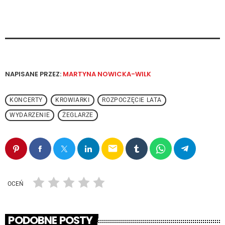
NAPISANE PRZEZ:
MARTYNA NOWICKA-WILK
KONCERTY
KROWIARKI
ROZPOCZĘCIE LATA
WYDARZENIE
ŻEGLARZE
email
OCEŃ
PODOBNE POSTY