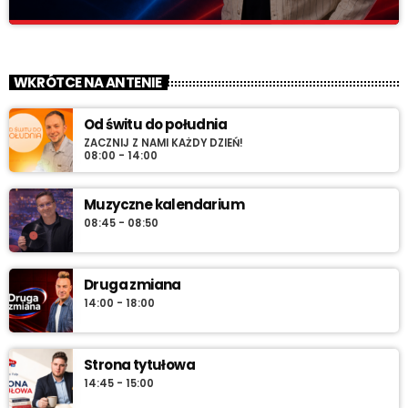
Elektryczny wieczór
close
„Wieczór z Radiem RV” – codziennie wieczorem najlepsza
WKRÓTCE NA ANTENIE
muzyka na zakończenie dnia. Spokojne rytmy, nastrojowe
dźwięki i klasyka, która tworzy klimat.
Od świtu do południa
ZACZNIJ Z NAMI KAŻDY DZIEŃ!
08:00 - 14:00
Muzyczne kalendarium
08:45 - 08:50
Druga zmiana
14:00 - 18:00
Strona tytułowa
14:45 - 15:00