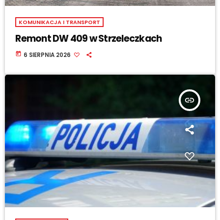
KOMUNIKACJA I TRANSPORT
Remont DW 409 w Strzeleczkach
today
6 SIERPNIA 2026
insert_link