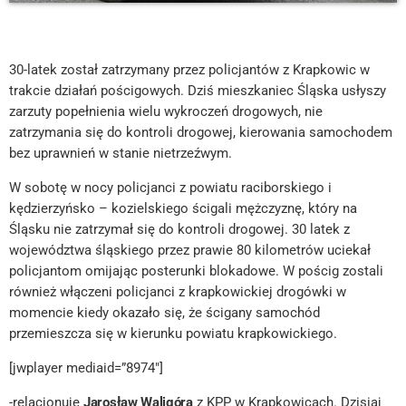
30-latek został zatrzymany przez policjantów z Krapkowic w
trakcie działań pościgowych. Dziś mieszkaniec Śląska usłyszy
zarzuty popełnienia wielu wykroczeń drogowych, nie
zatrzymania się do kontroli drogowej, kierowania samochodem
bez uprawnień w stanie nietrzeźwym.
W sobotę w nocy policjanci z powiatu raciborskiego i
kędzierzyńsko – kozielskiego ścigali mężczyznę, który na
Śląsku nie zatrzymał się do kontroli drogowej. 30 latek z
województwa śląskiego przez prawie 80 kilometrów uciekał
policjantom omijając posterunki blokadowe. W pościg zostali
również włączeni policjanci z krapkowickiej drogówki w
momencie kiedy okazało się, że ścigany samochód
przemieszcza się w kierunku powiatu krapkowickiego.
[jwplayer mediaid=”8974″]
-relacjonuje
Jarosław Waligóra
z KPP w Krapkowicach. Dzisiaj