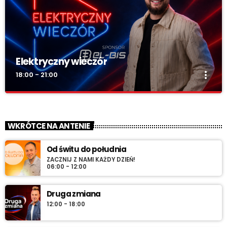
Elektryczny wieczór
more_vert
18:00 - 21:00
Elektryczny wieczór
close
„Wieczór z Radiem RV” – codziennie wieczorem najlepsza
WKRÓTCE NA ANTENIE
muzyka na zakończenie dnia. Spokojne rytmy, nastrojowe
dźwięki i klasyka, która tworzy klimat.
Od świtu do południa
ZACZNIJ Z NAMI KAŻDY DZIEŃ!
06:00 - 12:00
Druga zmiana
12:00 - 18:00