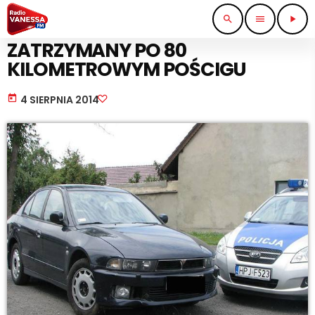
search
menu
play_arrow
STRAŻ I POLICJA
ZATRZYMANY PO 80
KILOMETROWYM POŚCIGU
today
4 SIERPNIA 2014