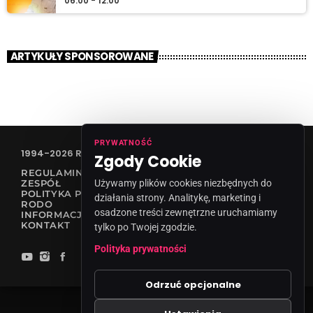
06:00 - 12:00
ARTYKUŁY SPONSOROWANE
PRYWATNOŚĆ
1994-2026 RADIO VANESSA SPÓŁKA Z O.O
Zgody Cookie
REGULAMIN KONKURSÓW
ZESPÓŁ
Używamy plików cookies niezbędnych do
POLITYKA PRYWATNOŚCI
działania strony. Analitykę, marketing i
RODO
osadzone treści zewnętrzne uruchamiamy
INFORMACJA O NADAWCY
KONTAKT
tylko po Twojej zgodzie.
Polityka prywatności
Odrzuć opcjonalne