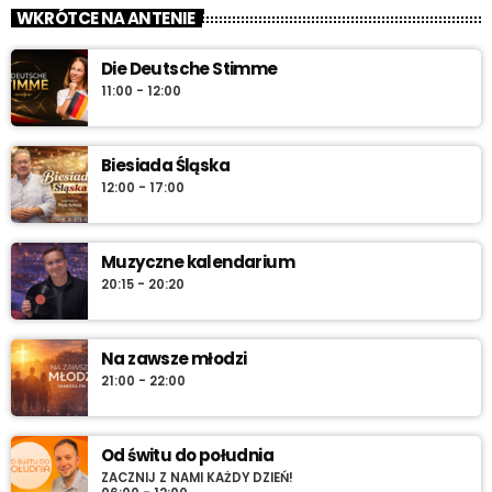
Muzyczne kalendarium – Twoja codzienna pigułka historii
WKRÓTCE NA ANTENIE
muzyki. Rocznice, premiery, anegdoty i najlepsze brzmienia –
pon.–sob. 7:45 i 12:45, w niedzielę 7:45 + dłuższa wersja po
Die Deutsche Stimme
10:00. Włącz i sprawdź „co dziś gra historia”.
11:00 - 12:00
Biesiada Śląska
12:00 - 17:00
Muzyczne kalendarium
20:15 - 20:20
Na zawsze młodzi
21:00 - 22:00
Od świtu do południa
ZACZNIJ Z NAMI KAŻDY DZIEŃ!