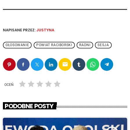
NAPISANE PRZEZ:
JUSTYNA
GŁOSOWANIE
POWIAT RACIBORSKI
RADNI
SESJA
email
OCEŃ
PODOBNE POSTY