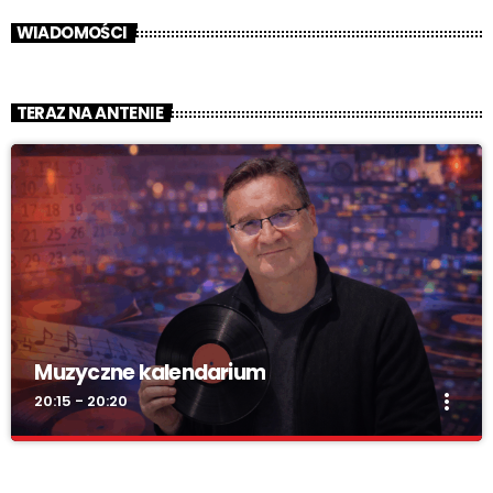
WIADOMOŚCI
TERAZ NA ANTENIE
Muzyczne kalendarium
more_vert
20:15 - 20:20
Muzyczne kalendarium
close