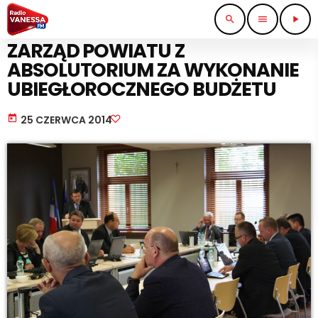
search
menu
play_arrow
WIADOMOŚCI
ZARZĄD POWIATU Z
ABSOLUTORIUM ZA WYKONANIE
UBIEGŁOROCZNEGO BUDŻETU
today
25 CZERWCA 2014