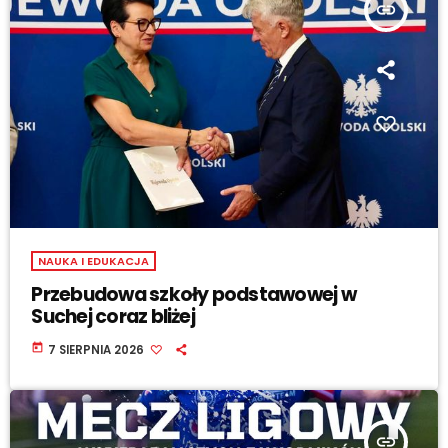
insert_link
NAUKA I EDUKACJA
Przebudowa szkoły podstawowej w
Suchej coraz bliżej
today
7 SIERPNIA 2026
insert_link