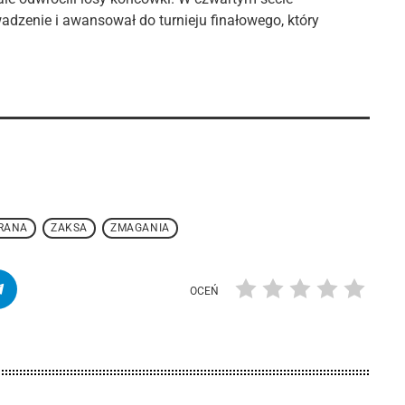
wadzenie i awansował do turnieju finałowego, który
RANA
ZAKSA
ZMAGANIA
OCEŃ