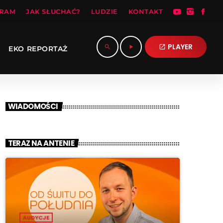
RAM
JAK SŁUCHAĆ?
LUDZIE
KONTAKT
PLAYER
search
play_arrow
open_in_new
EKO REPORTAŻ
WIADOMOŚCI
TERAZ NA ANTENIE
AUDYCJE