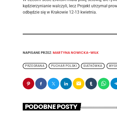
kędzierzynianie walczyli, lecz Projekt utrzymał pro
odbędzie się w Krakowie 12-13 kwietnia.
NAPISANE PRZEZ:
MARTYNA NOWICKA-WILK
PRZEGRANA
PUCHAR POLSKI
SIATKÓWKA
WYG
email
PODOBNE POSTY