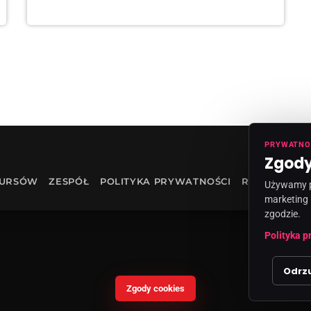
PRYWATNO
Zgody
KURSÓW
ZESPÓŁ
POLITYKA PRYWATNOŚCI
RODO
INF
Używamy pl
marketing 
zgodzie.
Polityka p
Odrz
Zgody cookies