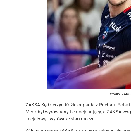
źródło: ZAKS
ZAKSA Kędzierzyn-Koźle odpadła z Pucharu Polski 
Mecz był wyrównany i emocjonujący, a ZAKSA wygrał
inicjatywę i wyrównał stan meczu.
W trzecim secie ZAKSA miała piłkę setową, ale ryw