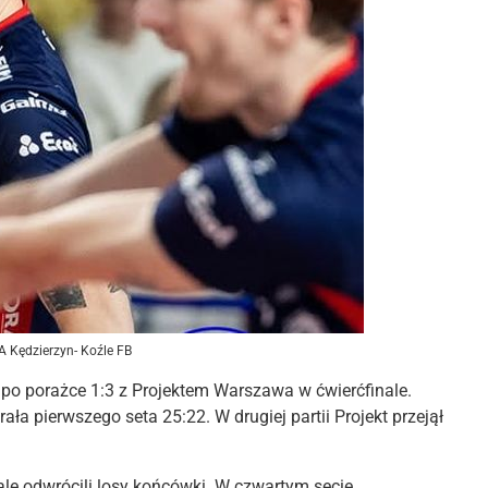
A Kędzierzyn- Koźle FB
po porażce 1:3 z Projektem Warszawa w ćwierćfinale.
a pierwszego seta 25:22. W drugiej partii Projekt przejął
ale odwrócili losy końcówki. W czwartym secie