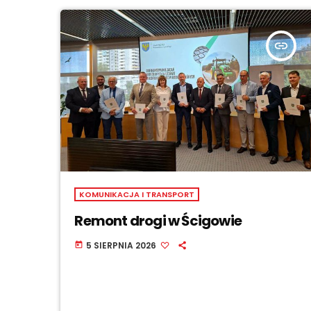
insert_link
KOMUNIKACJA I TRANSPORT
Remont drogi w Ścigowie
5 SIERPNIA 2026
today