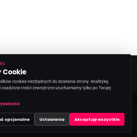
ŚĆ
 Cookie
ORMACJA O NADAWCY
KONTAKT
ików cookies niezbędnych do działania strony. Analitykę,
i osadzone treści zewnętrzne uruchamiamy tylko po Twojej
share
email
rywatności
uć opcjonalne
Ustawienia
Akceptuję wszystkie