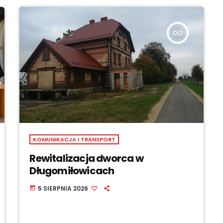
insert_link
KOMUNIKACJA I TRANSPORT
Rewitalizacja dworca w
Długomiłowicach
5 SIERPNIA 2026
today