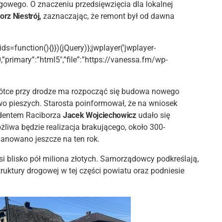
owego. O znaczeniu przedsięwzięcia dla lokalnej
rz Niestrój,
zaznaczając, że remont był od dawna
ids=function(){}})(jQuery)};jwplayer(’jwplayer-
0,”primary”:”html5″,”file”:”https://vanessa.fm/wp-
rótce przy drodze ma rozpocząć się budowa nowego
o pieszych. Starosta poinformował, że na wniosek
dentem Raciborza
Jacek Wojciechowicz
udało się
żliwa będzie realizacja brakującego, około 300-
anowano jeszcze na ten rok.
 blisko pół miliona złotych. Samorządowcy podkreślają,
ruktury drogowej w tej części powiatu oraz podniesie