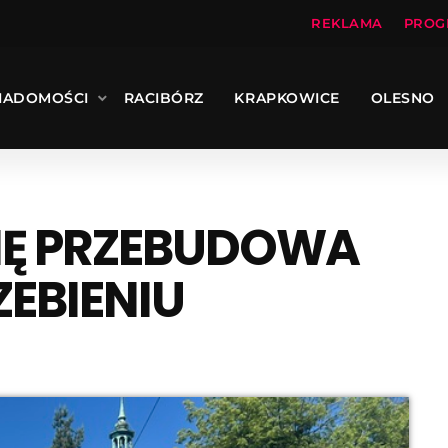
REKLAMA
PROG
IADOMOŚCI
RACIBÓRZ
KRAPKOWICE
OLESNO
IĘ PRZEBUDOWA
EBIENIU