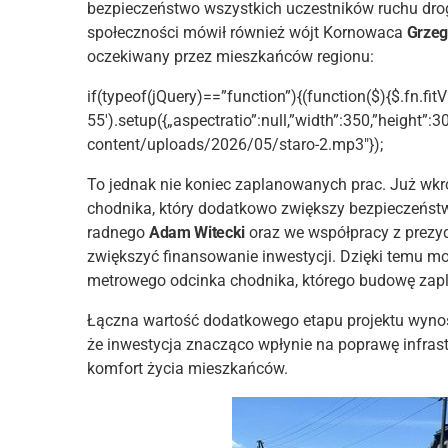
bezpieczeństwo wszystkich uczestników ruchu drog
społeczności mówił również wójt Kornowaca
Grzego
oczekiwany przez mieszkańców regionu:
if(typeof(jQuery)==”function”){(function($){$.fn.fitV
55′).setup({„aspectratio”:null,”width”:350,”height”:3
content/uploads/2026/05/staro-2.mp3″});
To jednak nie koniec zaplanowanych prac. Już wk
chodnika, który dodatkowo zwiększy bezpieczeństw
radnego
Adam Witecki
oraz we współpracy z prezy
zwiększyć finansowanie inwestycji. Dzięki temu mo
metrowego odcinka chodnika, którego budowę zapl
Łączna wartość dodatkowego etapu projektu wynosi
że inwestycja znacząco wpłynie na poprawę infrast
komfort życia mieszkańców.