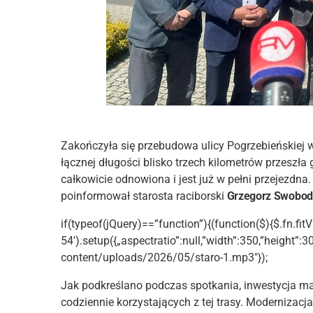
Zakończyła się przebudowa ulicy Pogrzebieńskiej w
łącznej długości blisko trzech kilometrów przeszł
całkowicie odnowiona i jest już w pełni przejezdn
poinformował starosta raciborski
Grzegorz Swobo
if(typeof(jQuery)==”function”){(function($){$.fn.fitV
54′).setup({„aspectratio”:null,”width”:350,”height”:3
content/uploads/2026/05/staro-1.mp3″});
Jak podkreślano podczas spotkania, inwestycja 
codziennie korzystających z tej trasy. Modernizacj