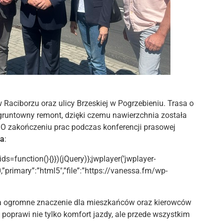
 Raciborzu oraz ulicy Brzeskiej w Pogrzebieniu. Trasa o
a gruntowny remont, dzięki czemu nawierzchnia została
a. O zakończeniu prac podczas konferencji prasowej
da
:
ids=function(){}})(jQuery)};jwplayer(’jwplayer-
0,”primary”:”html5″,”file”:”https://vanessa.fm/wp-
ma ogromne znaczenie dla mieszkańców oraz kierowców
a poprawi nie tylko komfort jazdy, ale przede wszystkim