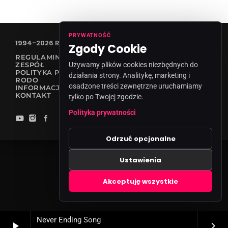
PRYWATNOŚĆ
1994-2026 RADIO VANESSA SPÓŁKA Z O.O
Zgody Cookie
REGULAMIN KONKURSÓW
ZESPÓŁ
Używamy plików cookies niezbędnych do
POLITYKA PRYWATNOŚCI
działania strony. Analitykę, marketing i
RODO
osadzone treści zewnętrzne uruchamiamy
INFORMACJA O NADAWCY
KONTAKT
tylko po Twojej zgodzie.
Polityka prywatności
Odrzuć opcjonalne
Ustawienia
Zgody cookies
Akceptuję wszystkie
Never Ending Song
play_arrow
keyboard_arrow_right