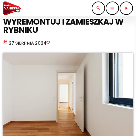
search
menu
play_arrow
PRACA I BIZNES
WYREMONTUJ I ZAMIESZKAJ W
RYBNIKU
today
27 SIERPNIA 2024