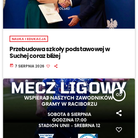
NAUKA I EDUKACJA
Przebudowa szkoły podstawowej w
Suchej coraz bliżej
today
7 SIERPNIA 2026
insert_link