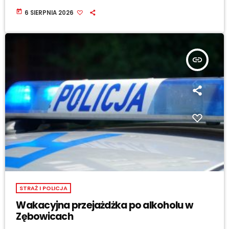
today
6 SIERPNIA 2026
insert_link
STRAŻ I POLICJA
Wakacyjna przejażdżka po alkoholu w
Zębowicach