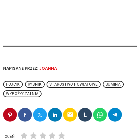
NAPISANE PRZEZ:
JOANNA
FOJCIK
RYBNIK
STAROSTWO POWIATOWE
SUMINA
WYPOŻYCZALNIA
email
OCEŃ