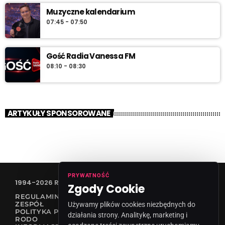
Muzyczne kalendarium
07:45 - 07:50
Gość Radia Vanessa FM
08:10 - 08:30
ARTYKUŁY SPONSOROWANE
PRYWATNOŚĆ
1994-2026 RADIO VANESSA SPÓŁKA Z O.O
Zgody Cookie
REGULAMIN KONKURSÓW
ZESPÓŁ
Używamy plików cookies niezbędnych do
POLITYKA PRYWATNOŚCI
działania strony. Analitykę, marketing i
RODO