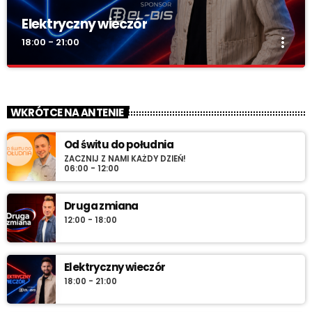
Elektryczny wieczór
more_vert
18:00 - 21:00
Elektryczny wieczór
close
„Wieczór z Radiem RV” – codziennie wieczorem najlepsza
WKRÓTCE NA ANTENIE
muzyka na zakończenie dnia. Spokojne rytmy, nastrojowe
dźwięki i klasyka, która tworzy klimat.
Od świtu do południa
ZACZNIJ Z NAMI KAŻDY DZIEŃ!
06:00 - 12:00
Druga zmiana
12:00 - 18:00
Elektryczny wieczór
18:00 - 21:00