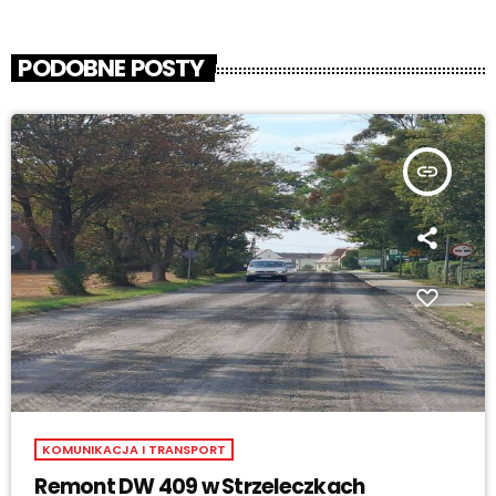
PODOBNE POSTY
insert_link
KOMUNIKACJA I TRANSPORT
Remont DW 409 w Strzeleczkach