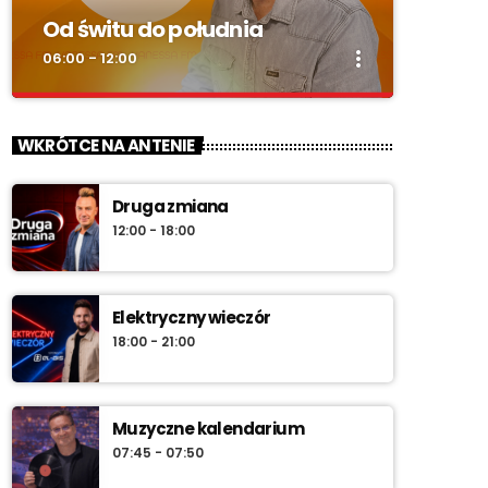
Od świtu do południa
more_vert
06:00 - 12:00
close
Od świtu do południa
WKRÓTCE NA ANTENIE
zacznij z nami każdy dzień!
Druga zmiana
„Od świtu do południa” – poranny program
12:00 - 18:00
Radia Vanessa od poniedziałku do soboty w
godz. 6:00–12:00. Jakub Koniński serwuje
lokalne informacje, pogodę, przegląd
wydarzeń i najlepszą muzykę, która
Elektryczny wieczór
towarzyszy od pierwszych chwil dnia aż do
18:00 - 21:00
południa.
Muzyczne kalendarium
07:45 - 07:50