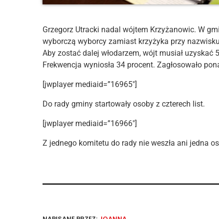
Grzegorz Utracki nadal wójtem Krzyżanowic. W gmi
wyborczą wyborcy zamiast krzyżyka przy nazwisku,
Aby zostać dalej włodarzem, wójt musiał uzyskać 5
Frekwencja wyniosła 34 procent. Zagłosowało pon
[jwplayer mediaid=”16965″]
Do rady gminy startowały osoby z czterech list.
[jwplayer mediaid=”16966″]
Z jednego komitetu do rady nie weszła ani jedna o
NAPISANE PRZEZ:
JOANNA