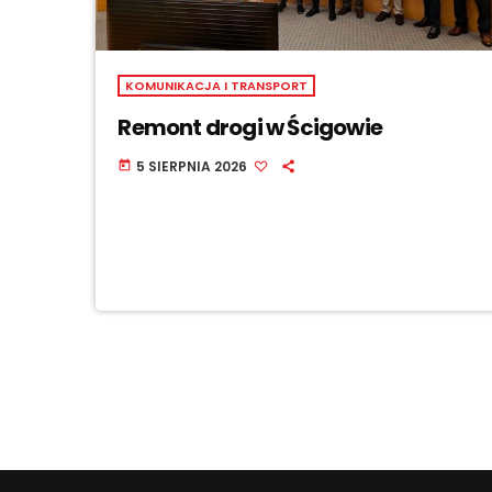
KOMUNIKACJA I TRANSPORT
Remont drogi w Ścigowie
5 SIERPNIA 2026
today