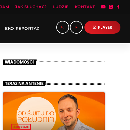
RAM
JAK SŁUCHAĆ?
LUDZIE
KONTAKT
PLAYER
search
play_arrow
open_in_new
EKO REPORTAŻ
WIADOMOŚCI
TERAZ NA ANTENIE
AUDYCJE