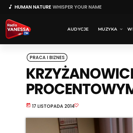
HUMAN NATURE
WHISPER YOUR NAME
music_note
AUDYCJE
MUZYKA
W
PRACA I BIZNES
KRZYŻANOWICE.
PROCENTOWYM
today
17 LISTOPADA 2014