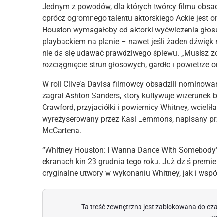
Jednym z powodów, dla których twórcy filmu obsadzi
oprócz ogromnego talentu aktorskiego Ackie jest o
Houston wymagałoby od aktorki wyćwiczenia głosu 
playbackiem na planie – nawet jeśli żaden dźwięk 
nie da się udawać prawdziwego śpiewu. „Musisz zoba
rozciągnięcie strun głosowych, gardło i powietrze
W roli Clive’a Davisa filmowcy obsadzili nominow
zagrał Ashton Sanders, który kultywuje wizerunek 
Crawford, przyjaciółki i powiernicy Whitney, wcielił
wyreżyserowany przez Kasi Lemmons, napisany p
McCartena.
“Whitney Houston: I Wanna Dance With Somebody” t
ekranach kin 23 grudnia tego roku. Już dziś premie
oryginalne utwory w wykonaniu Whitney, jak i wsp
Ta treść zewnętrzna jest zablokowana do cza
ze