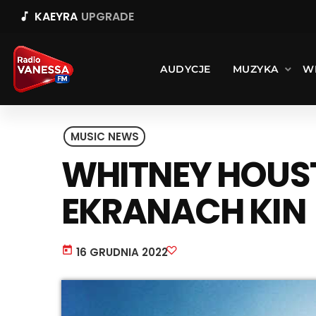
KAEYRA
UPGRADE
music_note
AUDYCJE
MUZYKA
W
MUSIC NEWS
WHITNEY HOUS
EKRANACH KIN
today
16 GRUDNIA 2022