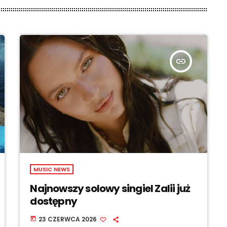
insert_link
MUSIC NEWS
Najnowszy solowy singiel Zalii już
dostępny
23 CZERWCA 2026
today