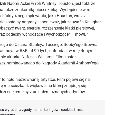
li Naomi Ackie w roli Whitney Houston, jest fakt, że
na także znakomitą piosenkarką. Wystąpienie w roli
i faktycznego śpiewania, jako Houston, wraz z
nie zostałby nagrany – ponieważ, jak zauważa Kalligheri,
czyć twarz, energię, rozszerzenie klatki piersiowej,
 oraz oddechy wchodzące i wychodzące” – mówi. ”
anego do Oscara Stanleya Tucciego, Bobby’ego Browna
bad-boya w R&B lat 90-tych, natomiast w rolę Robyn
a się aktorka Nafessa Williams. Film został
rzez nominowanego do Nagrody Akademii Anthony’ego
o hołd niezrównanej artystce. Film pojawi się na
rę ma ścieżka dźwiękowa, na której znajdują się
ółczesne remiksy z udziałem uznanych artystów.
su wyrażenia zgody na marketingowe cookies i treści
wnętrzne.