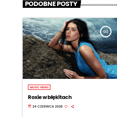
PODOBNE POSTY
insert_link
MUSIC NEWS
Roxie w błękitach
24 CZERWCA 2026
today