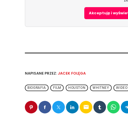
Akceptuję i wyświ
NAPISANE PRZEZ:
JACEK FOLĘGA
BIOGRAFIA
FILM
HOUSTON
WHITNEY
WIDEO
email