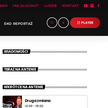
RAM
JAK SŁUCHAĆ?
LUDZIE
KONTAKT
PLAYER
search
play_arrow
open_in_new
EKO REPORTAŻ
WIADOMOŚCI
TERAZ NA ANTENIE
WKRÓTCE NA ANTENIE
Druga zmiana
12:00 - 18:00