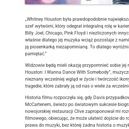
„Whitney Houston była prawdopodobnie największą 
szef wytwórni, który odegrał integralną rolę w karie
Billy Joel, Chicago, Pink Floyd i niezliczonych in
właśnie dlatego jej muzyka wciąż pozostaje z nami
ją piosenkarką niezapomnianą. To dlatego wyróżniał
pamiętać.”
Widzowie będą mieli okazję przypomnieć sobie jej 
Houston: I Wanna Dance With Somebody”, muzyczn
nieznany wcześniej wgląd w życie i twórczość ikony.
tragedie, które zabrały ją od nas o wiele za wcześni
Historia filmu rozpoczęła się, gdy Davis przypad
McCartenem, świeżo po światowym sukcesie biogra
nowojorskiej restauracji Clive zaproponował mi ro
filmowego, obiecując, że może ułatwić dojście do 
prawa do muzyki, bez której żadna historia o muzy