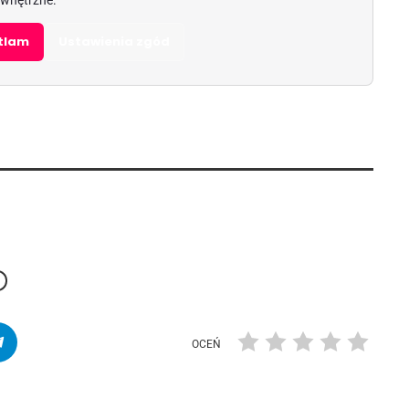
etlam
Ustawienia zgód
OCEŃ