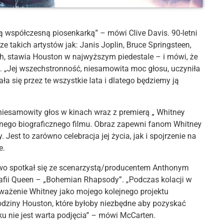
współczesną piosenkarką” – mówi Clive Davis. 90-letni
rze takich artystów jak: Janis Joplin, Bruce Springsteen,
nych, stawia Houston w najwyższym piedestale – i mówi, że
. „Jej wszechstronność, niesamowita moc głosu, uczyniła
a się przez te wszystkie lata i dlatego będziemy ją
niesamowity głos w kinach wraz z premierą „ Whitney
ego biograficznego filmu. Obraz zapewni fanom Whitney
 Jest to zarówno celebracja jej życia, jak i spojrzenie na
e.
kowo spotkał się ze scenarzystą/producentem Anthonym
fii Queen – „Bohemian Rhapsody”. „Podczas kolacji w
zważenie Whitney jako mojego kolejnego projektu
rodziny Houston, które byłoby niezbędne aby pozyskać
ku nie jest warta podjęcia” – mówi McCarten.