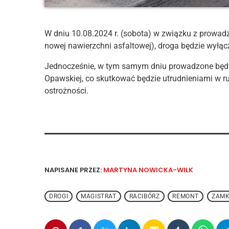
W dniu 10.08.2024 r. (sobota) w związku z prowad
nowej nawierzchni asfaltowej), droga będzie wyłąc
Jednocześnie, w tym samym dniu prowadzone będą r
Opawskiej, co skutkować będzie utrudnieniami w r
ostrożności.
NAPISANE PRZEZ:
MARTYNA NOWICKA-WILK
DROGI
MAGISTRAT
RACIBÓRZ
REMONT
ZAMK