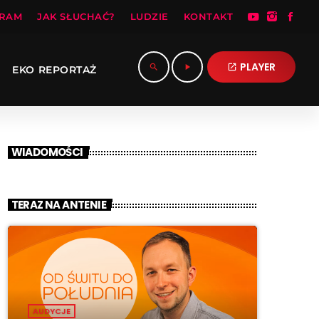
RAM
JAK SŁUCHAĆ?
LUDZIE
KONTAKT
PLAYER
search
play_arrow
open_in_new
EKO REPORTAŻ
WIADOMOŚCI
TERAZ NA ANTENIE
AUDYCJE