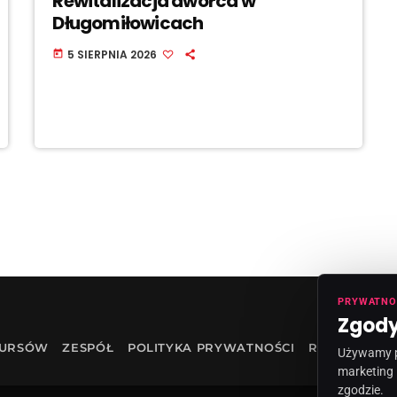
Rewitalizacja dworca w
Długomiłowicach
5 SIERPNIA 2026
today
PRYWATNO
Zgody
KURSÓW
ZESPÓŁ
POLITYKA PRYWATNOŚCI
RODO
INF
Używamy pl
marketing 
zgodzie.