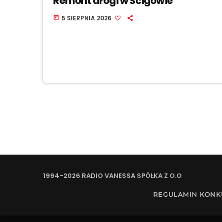
Remont drogi w Ścigowie
5 SIERPNIA 2026
today
1994-2026 RADIO VANESSA SPÓŁKA Z O.O
REGULAMIN KON