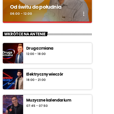
Od świtu do południa
more_vert
06:00 - 12:00
close
Od świtu do południa
WKRÓTCE NA ANTENIE
zacznij z nami każdy dzień!
Druga zmiana
„Od świtu do południa” – poranny program
12:00 - 18:00
Radia Vanessa od poniedziałku do soboty w
godz. 6:00–12:00. Jakub Koniński serwuje
lokalne informacje, pogodę, przegląd
wydarzeń i najlepszą muzykę, która
Elektryczny wieczór
towarzyszy od pierwszych chwil dnia aż do
18:00 - 21:00
południa.
Muzyczne kalendarium
07:45 - 07:50