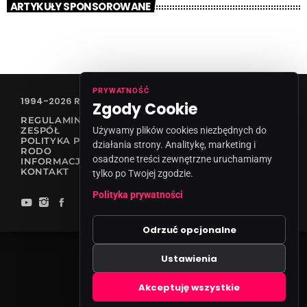
ARTYKUŁY SPONSOROWANE
PRYWATNOŚĆ
1994-2026 RADIO VANESSA SPÓŁKA Z O.O
Zgody Cookie
REGULAMIN KONKURSÓW
ZESPÓŁ
Używamy plików cookies niezbędnych do
POLITYKA PRYWATNOŚCI
działania strony. Analitykę, marketing i
RODO
osadzone treści zewnętrzne uruchamiamy
INFORMACJA O NADAWCY
KONTAKT
tylko po Twojej zgodzie.
Polityka prywatności
Odrzuć opcjonalne
Ustawienia
Zgody cookies
Akceptuję wszystkie