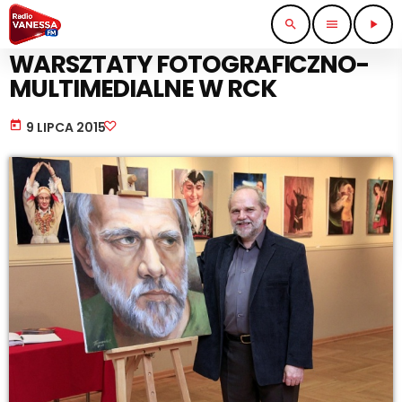
search
menu
play_arrow
KULTURA I ROZRYWKA
WARSZTATY FOTOGRAFICZNO-
MULTIMEDIALNE W RCK
today
9 LIPCA 2015