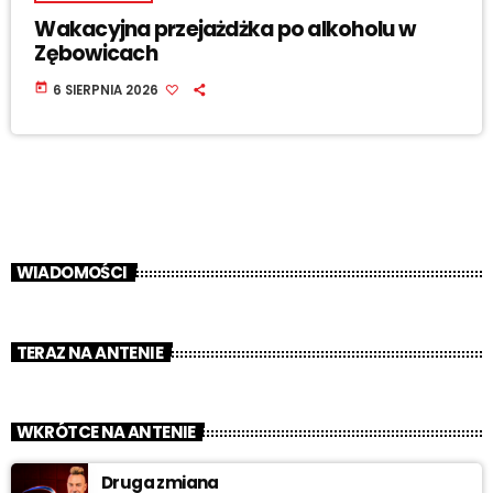
Wakacyjna przejażdżka po alkoholu w
Zębowicach
today
6 SIERPNIA 2026
WIADOMOŚCI
TERAZ NA ANTENIE
WKRÓTCE NA ANTENIE
Druga zmiana