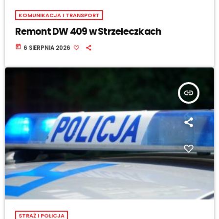
KOMUNIKACJA I TRANSPORT
Remont DW 409 w Strzeleczkach
today
6 SIERPNIA 2026
insert_link
STRAŻ I POLICJA