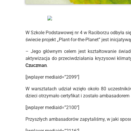
W Szkole Podstawowej nr 4 w Raciborzu odbyła si
świecie projekt „Plant-for-the-Planet” jest inicjatyw
– Jego głównym celem jest kształtowanie świad
aktywizacja do przeciwdziałania kryzysowi klima
Czuczman
.
[jwplayer mediaid=”2099″]
W warsztatach udział wzięło około 80 uczestnik
dzieci otrzymało certyfikat i zostało ambasadorem 
[jwplayer mediaid=”2100″]
Przyszłych ambasadorów zapytaliśmy, w jaki spos
[jwplayer mediaid=”2116″]