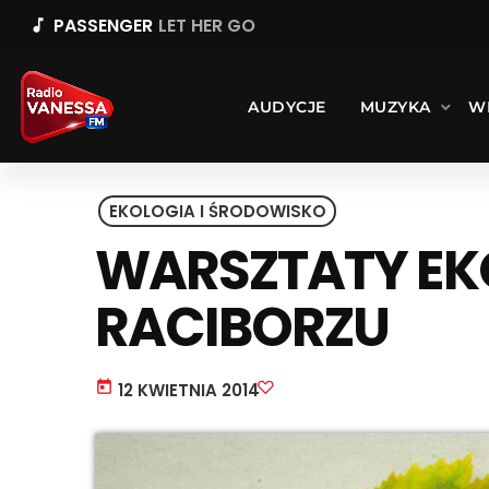
PASSENGER
LET HER GO
music_note
AUDYCJE
MUZYKA
W
EKOLOGIA I ŚRODOWISKO
WARSZTATY EK
RACIBORZU
today
12 KWIETNIA 2014