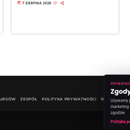
7 SIERPNIA 2026
today
PRYWATNO
Zgody
KURSÓW
ZESPÓŁ
POLITYKA PRYWATNOŚCI
RODO
INF
Używamy pl
marketing 
zgodzie.
Polityka p