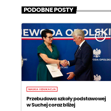
PODOBNE POSTY
insert_link
NAUKA I EDUKACJA
Przebudowa szkoły podstawowej
w Suchej coraz bliżej