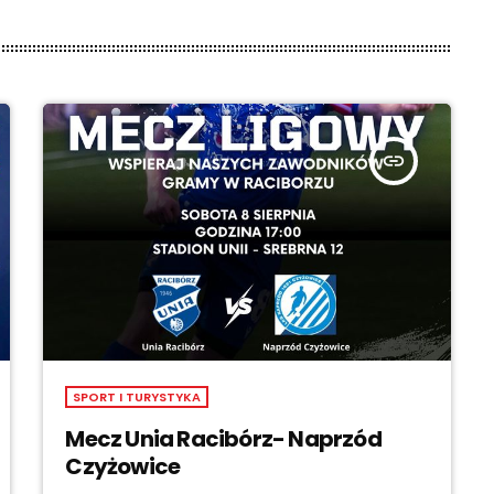
insert_link
SPORT I TURYSTYKA
Mecz Unia Racibórz- Naprzód
Czyżowice