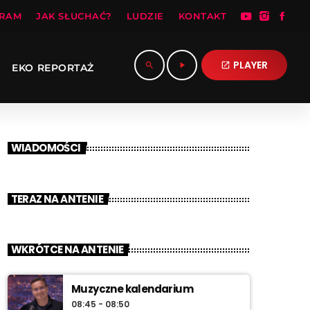
RAM
JAK SŁUCHAĆ?
LUDZIE
KONTAKT
PLAYER
search
play_arrow
open_in_new
EKO REPORTAŻ
WIADOMOŚCI
TERAZ NA ANTENIE
WKRÓTCE NA ANTENIE
Muzyczne kalendarium
08:45 - 08:50