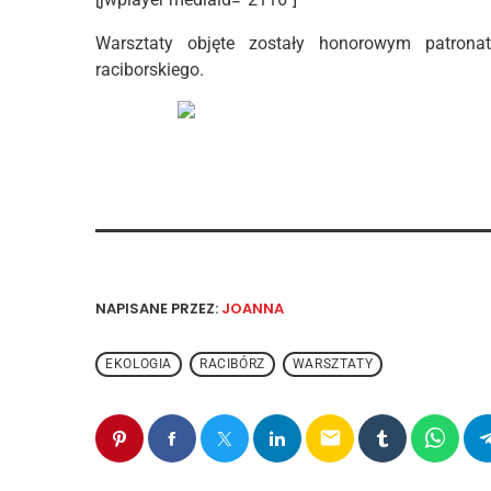
Warsztaty objęte zostały honorowym patrona
raciborskiego.
NAPISANE PRZEZ:
JOANNA
EKOLOGIA
RACIBÓRZ
WARSZTATY
email