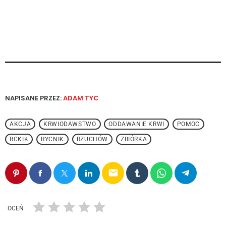
NAPISANE PRZEZ:
ADAM TYC
AKCJA
KRWIODAWSTWO
ODDAWANIE KRWI
POMOC
RCKIK
RYCNIK
RZUCHÓW
ZBIÓRKA
email
OCEŃ