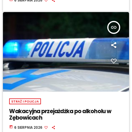
6 SIERPNIA 2026
insert_link
STRAŻ I POLICJA
Wakacyjna przejażdżka po alkoholu w
Zębowicach
today
6 SIERPNIA 2026