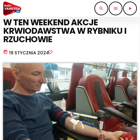
search
menu
play_arrow
WIADOMOŚCI
W TEN WEEKEND AKCJE
KRWIODAWSTWA W RYBNIKU I
RZUCHOWIE
today
19 STYCZNIA 2024