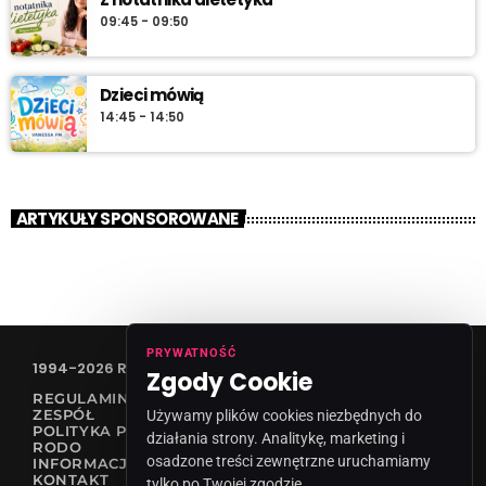
09:45 - 09:50
Dzieci mówią
14:45 - 14:50
ARTYKUŁY SPONSOROWANE
PRYWATNOŚĆ
1994-2026 RADIO VANESSA SPÓŁKA Z O.O
Zgody Cookie
REGULAMIN KONKURSÓW
ZESPÓŁ
Używamy plików cookies niezbędnych do
POLITYKA PRYWATNOŚCI
działania strony. Analitykę, marketing i
RODO
osadzone treści zewnętrzne uruchamiamy
INFORMACJA O NADAWCY
KONTAKT
tylko po Twojej zgodzie.