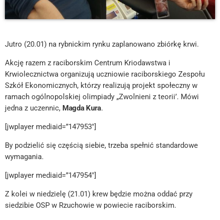
Jutro (20.01) na rybnickim rynku zaplanowano zbiórkę krwi.
Akcję razem z raciborskim Centrum Kriodawstwa i
Krwiolecznictwa organizują uczniowie raciborskiego Zespołu
Szkół Ekonomicznych, którzy realizują projekt społeczny w
ramach ogólnopolskiej olimpiady „Zwolnieni z teorii’. Mówi
jedna z uczennic,
Magda Kura
.
[jwplayer mediaid=”147953″]
By podzielić się częścią siebie, trzeba spełnić standardowe
wymagania.
[jwplayer mediaid=”147954″]
Z kolei w niedzielę (21.01) krew będzie można oddać przy
siedzibie OSP w Rzuchowie w powiecie raciborskim.