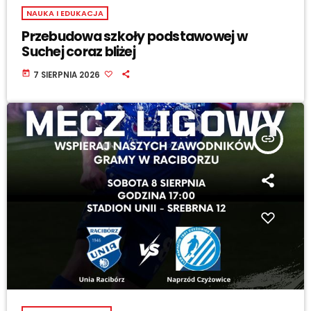
NAUKA I EDUKACJA
Przebudowa szkoły podstawowej w
Suchej coraz bliżej
today
7 SIERPNIA 2026
insert_link