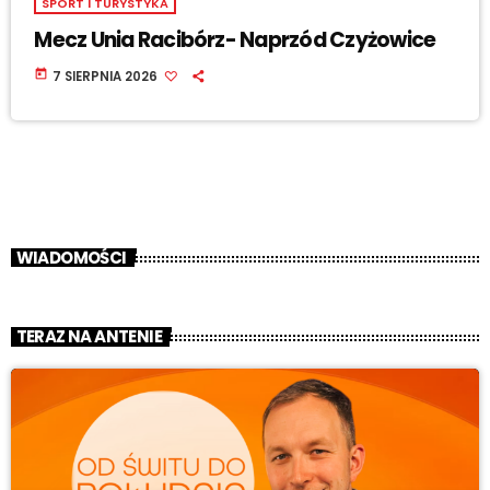
SPORT I TURYSTYKA
Mecz Unia Racibórz- Naprzód Czyżowice
today
7 SIERPNIA 2026
WIADOMOŚCI
TERAZ NA ANTENIE