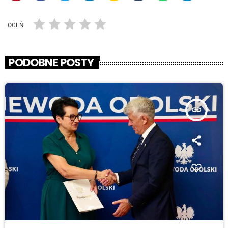
OCEŃ
PODOBNE POSTY
insert_link