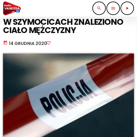
search
menu
play_arrow
STRAŻ I POLICJA
W SZYMOCICACH ZNALEZIONO
CIAŁO MĘŻCZYZNY
today
14 GRUDNIA 2020