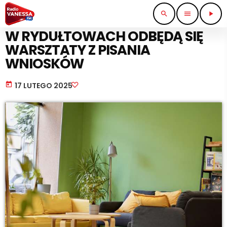
search
menu
play_arrow
PRACA I BIZNES
W RYDUŁTOWACH ODBĘDĄ SIĘ
WARSZTATY Z PISANIA
WNIOSKÓW
today
17 LUTEGO 2025