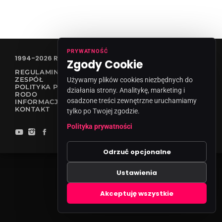
PRYWATNOŚĆ
1994-2026 RADIO VANESSA SPÓŁKA Z O.O
Zgody Cookie
REGULAMIN KONKURSÓW
ZESPÓŁ
Używamy plików cookies niezbędnych do
POLITYKA PRYWATNOŚCI
działania strony. Analitykę, marketing i
RODO
osadzone treści zewnętrzne uruchamiamy
INFORMACJA O NADAWCY
KONTAKT
tylko po Twojej zgodzie.
Polityka prywatności
Odrzuć opcjonalne
Ustawienia
Zgody cookies
Akceptuję wszystkie