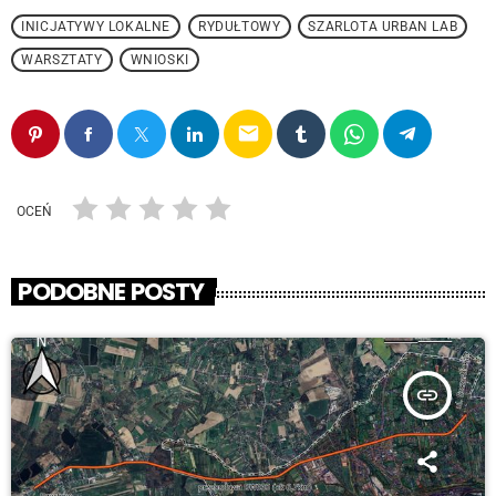
INICJATYWY LOKALNE
RYDUŁTOWY
SZARLOTA URBAN LAB
WARSZTATY
WNIOSKI
email
OCEŃ
PODOBNE POSTY
insert_link