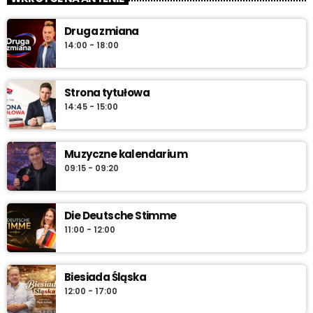
„Od świtu do południa” – poranny program Radia Vanessa od
Druga zmiana
poniedziałku do soboty w godz. 6:00–12:00. Jakub Koniński
14:00 - 18:00
serwuje lokalne informacje, pogodę, przegląd wydarzeń i
najlepszą muzykę, która towarzyszy od pierwszych chwil dnia aż
do południa.
Strona tytułowa
14:45 - 15:00
Muzyczne kalendarium
09:15 - 09:20
Die Deutsche Stimme
11:00 - 12:00
Biesiada Śląska
12:00 - 17:00