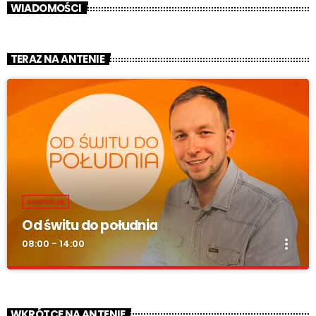
WIADOMOŚCI
TERAZ NA ANTENIE
AUDYCJE
Od świtu do południa
more_vert
08:00 - 14:00
Od świtu do południa
close
zacznij z nami każdy dzień!
WKRÓTCE NA ANTENIE