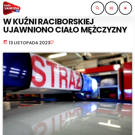
search
menu
play_arrow
STRAŻ I POLICJA
W KUŹNI RACIBORSKIEJ
UJAWNIONO CIAŁO MĘŻCZYZNY
today
13 LISTOPADA 2023