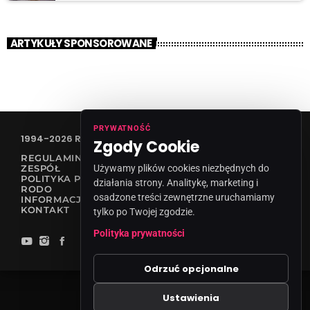
ARTYKUŁY SPONSOROWANE
PRYWATNOŚĆ
1994-2026 RADIO VANESSA SPÓŁKA Z O.O
Zgody Cookie
REGULAMIN KONKURSÓW
Używamy plików cookies niezbędnych do
ZESPÓŁ
POLITYKA PRYWATNOŚCI
działania strony. Analitykę, marketing i
RODO
osadzone treści zewnętrzne uruchamiamy
INFORMACJA O NADAWCY
KONTAKT
tylko po Twojej zgodzie.
Polityka prywatności
Odrzuć opcjonalne
Ustawienia
Zgody cookies