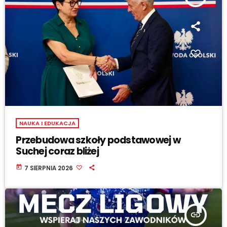
NAUKA I EDUKACJA
Przebudowa szkoły podstawowej w
Suchej coraz bliżej
today
7 SIERPNIA 2026
insert_link