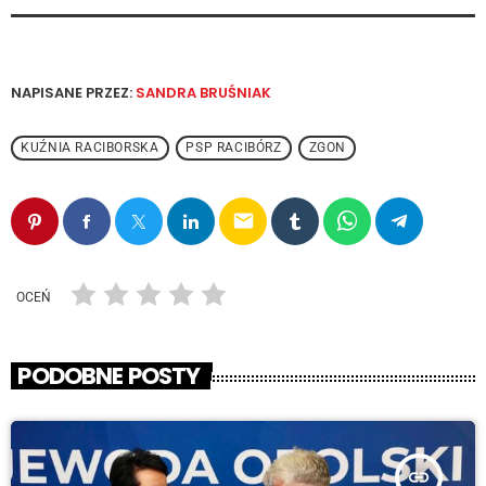
NAPISANE PRZEZ:
SANDRA BRUŚNIAK
KUŹNIA RACIBORSKA
PSP RACIBÓRZ
ZGON
email
OCEŃ
PODOBNE POSTY
insert_link