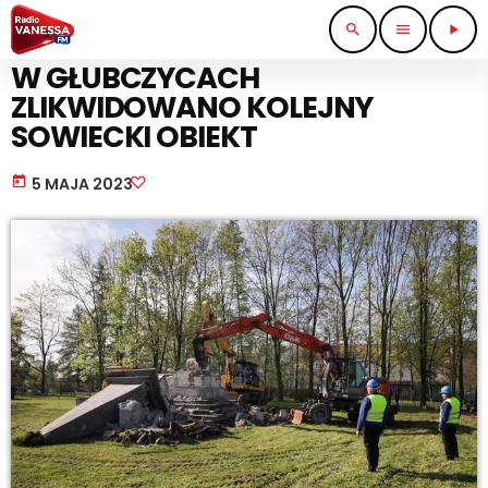
search
menu
play_arrow
PRACA I BIZNES
W GŁUBCZYCACH
ZLIKWIDOWANO KOLEJNY
SOWIECKI OBIEKT
today
5 MAJA 2023