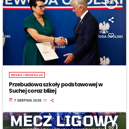
insert_link
NAUKA I EDUKACJA
Przebudowa szkoły podstawowej w
Suchej coraz bliżej
today
7 SIERPNIA 2026
insert_link