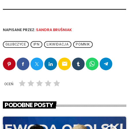
NAPISANE PRZEZ:
SANDRA BRUŚNIAK
GŁUBCZYCE
IPN
LIKWIDACJA
POMNIK
email
OCEŃ
PODOBNE POSTY