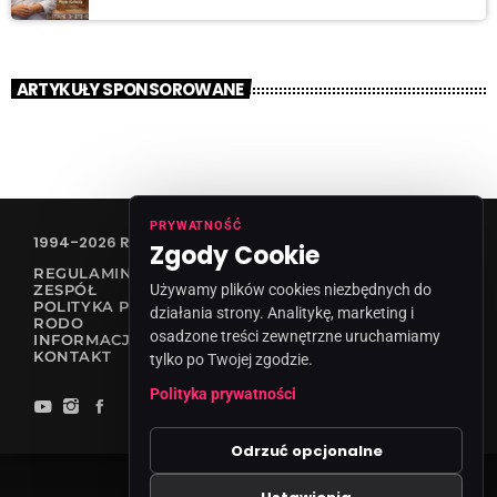
ARTYKUŁY SPONSOROWANE
PRYWATNOŚĆ
1994-2026 RADIO VANESSA SPÓŁKA Z O.O
Zgody Cookie
REGULAMIN KONKURSÓW
ZESPÓŁ
Używamy plików cookies niezbędnych do
POLITYKA PRYWATNOŚCI
działania strony. Analitykę, marketing i
RODO
osadzone treści zewnętrzne uruchamiamy
INFORMACJA O NADAWCY
KONTAKT
tylko po Twojej zgodzie.
Polityka prywatności
Odrzuć opcjonalne