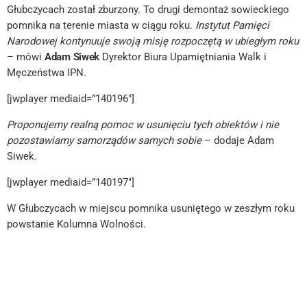
Głubczycach został zburzony. To drugi demontaż sowieckiego
pomnika na terenie miasta w ciągu roku.
Instytut Pamięci
Narodowej kontynuuje swoją misję rozpoczętą w ubiegłym roku
– mówi
Adam Siwek
Dyrektor Biura Upamiętniania Walk i
Męczeństwa IPN.
[jwplayer mediaid=”140196″]
Proponujemy realną pomoc w usunięciu tych obiektów i nie
pozostawiamy samorządów samych sobie
– dodaje Adam
Siwek.
[jwplayer mediaid=”140197″]
W Głubczycach w miejscu pomnika usuniętego w zeszłym roku
powstanie Kolumna Wolności.