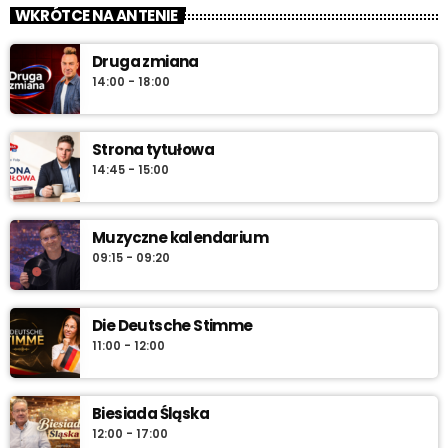
zacznij z nami każdy dzień!
WKRÓTCE NA ANTENIE
„Od świtu do południa” – poranny program Radia Vanessa od
Druga zmiana
poniedziałku do soboty w godz. 6:00–12:00. Jakub Koniński
14:00 - 18:00
serwuje lokalne informacje, pogodę, przegląd wydarzeń i
najlepszą muzykę, która towarzyszy od pierwszych chwil dnia aż
do południa.
Strona tytułowa
14:45 - 15:00
Muzyczne kalendarium
09:15 - 09:20
Die Deutsche Stimme
11:00 - 12:00
Biesiada Śląska
12:00 - 17:00