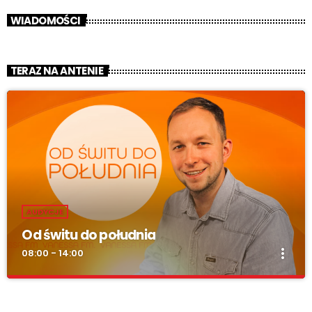
WIADOMOŚCI
TERAZ NA ANTENIE
AUDYCJE
Od świtu do południa
more_vert
08:00 - 14:00
Od świtu do południa
close