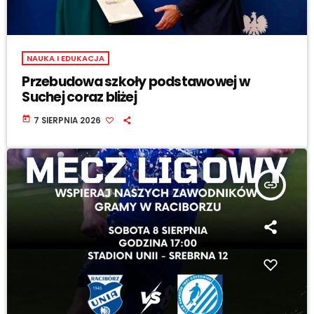
NAUKA I EDUKACJA
Przebudowa szkoły podstawowej w
Suchej coraz bliżej
today
7 SIERPNIA 2026
insert_link