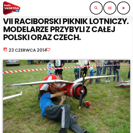
search
menu
play_arrow
IMPREZY I KONCERTY
VII RACIBORSKI PIKNIK LOTNICZY.
MODELARZE PRZYBYLI Z CAŁEJ
POLSKI ORAZ CZECH.
today
23 CZERWCA 2014