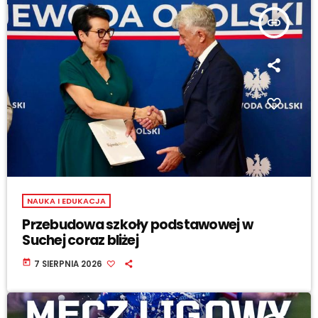
insert_link
NAUKA I EDUKACJA
Przebudowa szkoły podstawowej w
Suchej coraz bliżej
today
7 SIERPNIA 2026