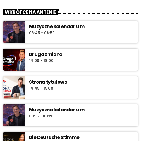
zacznij z nami każdy dzień!
WKRÓTCE NA ANTENIE
„Od świtu do południa” – poranny program Radia Vanessa od
Muzyczne kalendarium
poniedziałku do soboty w godz. 6:00–12:00. Jakub Koniński
08:45 - 08:50
serwuje lokalne informacje, pogodę, przegląd wydarzeń i
najlepszą muzykę, która towarzyszy od pierwszych chwil dnia aż
do południa.
Druga zmiana
14:00 - 18:00
Strona tytułowa
14:45 - 15:00
Muzyczne kalendarium
09:15 - 09:20
Die Deutsche Stimme