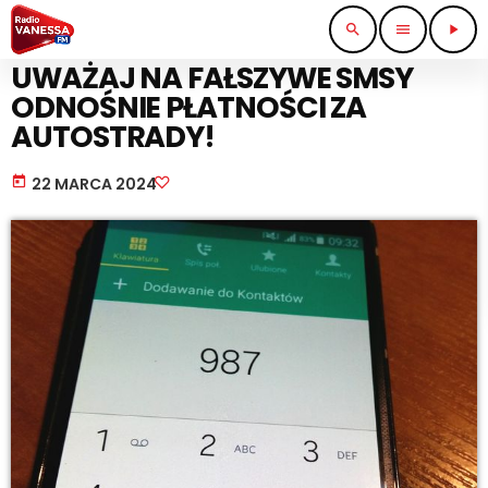
search
menu
play_arrow
PRACA I BIZNES
UWAŻAJ NA FAŁSZYWE SMSY
ODNOŚNIE PŁATNOŚCI ZA
AUTOSTRADY!
today
22 MARCA 2024