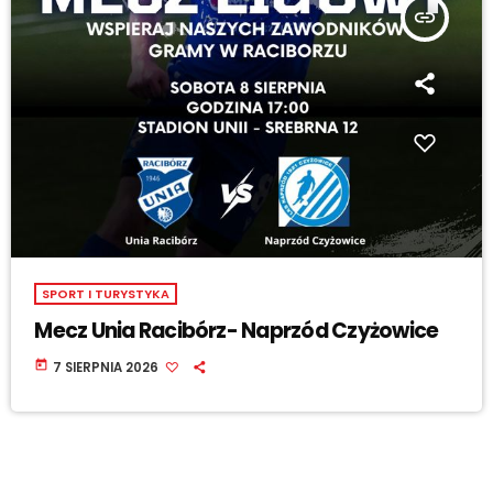
insert_link
SPORT I TURYSTYKA
Mecz Unia Racibórz- Naprzód Czyżowice
today
7 SIERPNIA 2026