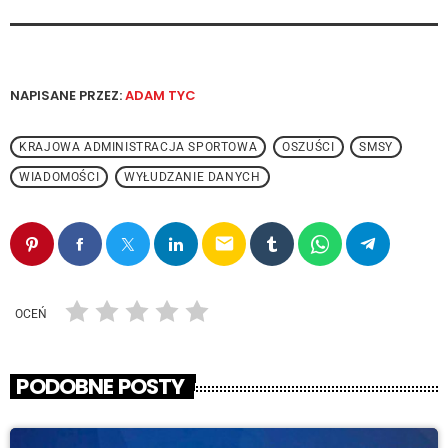
NAPISANE PRZEZ:
ADAM TYC
KRAJOWA ADMINISTRACJA SPORTOWA
OSZUŚCI
SMSY
WIADOMOŚCI
WYŁUDZANIE DANYCH
email
OCEŃ
PODOBNE POSTY