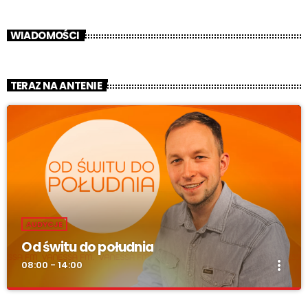
WIADOMOŚCI
TERAZ NA ANTENIE
AUDYCJE
Od świtu do południa
more_vert
08:00 - 14:00
Od świtu do południa
close