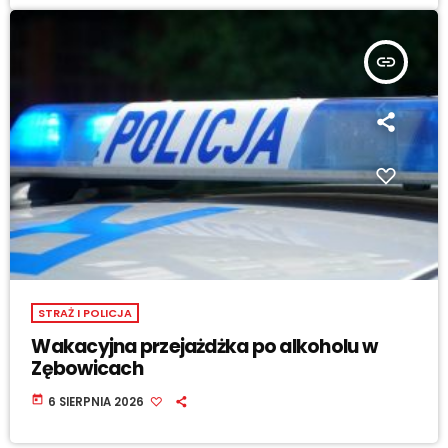
insert_link
STRAŻ I POLICJA
Wakacyjna przejażdżka po alkoholu w
Zębowicach
today
6 SIERPNIA 2026