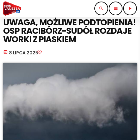
search
menu
play_arrow
STRAŻ I POLICJA
UWAGA, MOŻLIWE PODTOPIENIA!
OSP RACIBÓRZ-SUDÓŁ ROZDAJE
WORKI Z PIASKIEM
today
8 LIPCA 2025