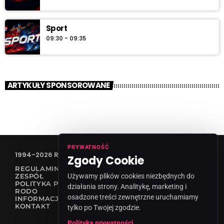
Sport
09:30 - 09:35
ARTYKUŁY SPONSOROWANE
PRYWATNOŚĆ
1994-2026 RADIO VANESSA SPÓŁKA Z O.O
Zgody Cookie
REGULAMIN KONKURSÓW
ZESPÓŁ
Używamy plików cookies niezbędnych do
POLITYKA PRYWATNOŚCI
działania strony. Analitykę, marketing i
RODO
osadzone treści zewnętrzne uruchamiamy
INFORMACJA O NADAWCY
KONTAKT
tylko po Twojej zgodzie.
Polityka prywatności