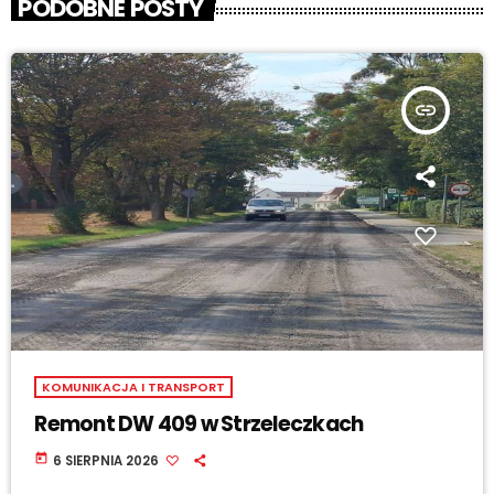
PODOBNE POSTY
insert_link
KOMUNIKACJA I TRANSPORT
Remont DW 409 w Strzeleczkach
today
6 SIERPNIA 2026