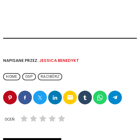
NAPISANE PRZEZ:
JESSICA BENEDYKT
HOME
OSP
RACIBÓRZ
email
OCEŃ