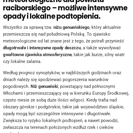
raciborskiego – możliwe intensywne
opady i lokalne podtopienia.
Wszystko za sprawą tzw.
niżu genueńskiego
, który aktualnie
przemieszcza się nad południową Polską. To zjawisko
meteorologiczne od lat znane jest z tego, że potrafi przynieść
długotrwałe i intensywne opady deszczu
, a także wywoływać
gwałtowne zjawiska atmosferyczne
, takie jak burze, silny wiatr
czy lokalne zalania.
Według prognoz synoptyków, w najbliższych godzinach oraz
dniach należy się spodziewać pogorszenia warunków
pogodowych.
Niż genueński
, powstający nad północnymi
Włochami i przemieszczający się w kierunku Europy Środkowej,
często niesie ze sobą duże ilości wilgoci. Kiedy trafia nad
obszary górskie i podgórskie, takie jak województwo śląskie,
opady mogą być szczególnie intensywne i długotrwałe.
Zwiększa to ryzyko lokalnych podtopień, a nawet powodzi,
zwłaszcza na terenach położonych wzdłuż rzek i cieków