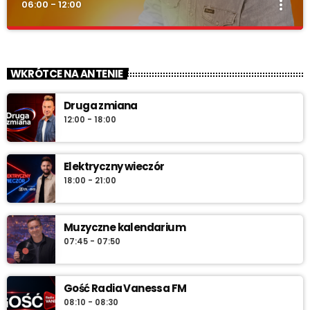
more_vert
06:00 - 12:00
Od świtu do południa
close
zacznij z nami każdy dzień!
WKRÓTCE NA ANTENIE
„Od świtu do południa” – poranny program Radia Vanessa od
Druga zmiana
poniedziałku do soboty w godz. 6:00–12:00. Jakub Koniński
12:00 - 18:00
serwuje lokalne informacje, pogodę, przegląd wydarzeń i
najlepszą muzykę, która towarzyszy od pierwszych chwil dnia aż
do południa.
Elektryczny wieczór
18:00 - 21:00
Muzyczne kalendarium
07:45 - 07:50
Gość Radia Vanessa FM
08:10 - 08:30