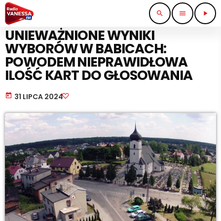
search
menu
play_arrow
PRACA I BIZNES
UNIEWAŻNIONE WYNIKI
WYBORÓW W BABICACH:
POWODEM NIEPRAWIDŁOWA
ILOŚĆ KART DO GŁOSOWANIA
today
31 LIPCA 2024