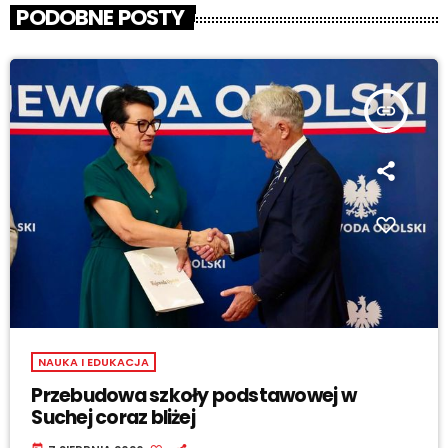
PODOBNE POSTY
insert_link
NAUKA I EDUKACJA
Przebudowa szkoły podstawowej w
Suchej coraz bliżej