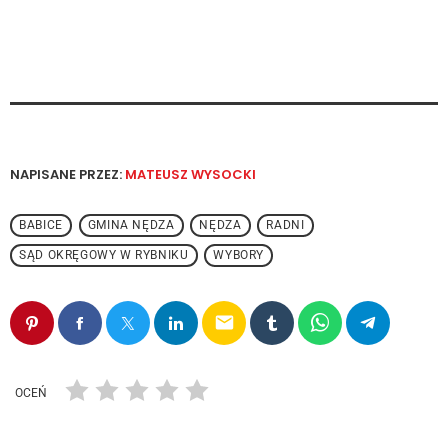
NAPISANE PRZEZ:
MATEUSZ WYSOCKI
BABICE
GMINA NĘDZA
NĘDZA
RADNI
SĄD OKRĘGOWY W RYBNIKU
WYBORY
email
OCEŃ