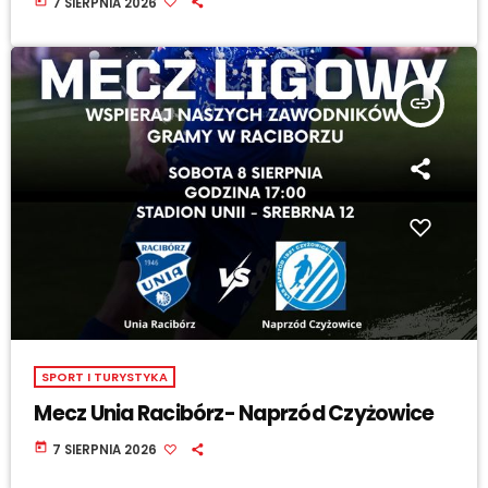
today
7 SIERPNIA 2026
insert_link
SPORT I TURYSTYKA
Mecz Unia Racibórz- Naprzód Czyżowice
today
7 SIERPNIA 2026