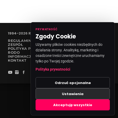
PRYWATNOŚĆ
1994-2026 RADIO VANESSA SPÓŁKA Z O.O
Zgody Cookie
REGULAMIN KONKURSÓW
ZESPÓŁ
Używamy plików cookies niezbędnych do
POLITYKA PRYWATNOŚCI
działania strony. Analitykę, marketing i
RODO
osadzone treści zewnętrzne uruchamiamy
INFORMACJA O NADAWCY
KONTAKT
tylko po Twojej zgodzie.
Polityka prywatności
Odrzuć opcjonalne
Ustawienia
Zgody cookies
Akceptuję wszystkie