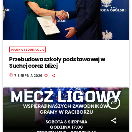
NAUKA I EDUKACJA
Przebudowa szkoły podstawowej w
Suchej coraz bliżej
today
7 SIERPNIA 2026
insert_link