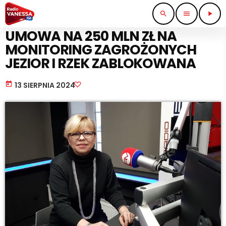
search
menu
play_arrow
EKOLOGIA I ŚRODOWISKO
UMOWA NA 250 MLN ZŁ NA
MONITORING ZAGROŻONYCH
JEZIOR I RZEK ZABLOKOWANA
today
13 SIERPNIA 2024