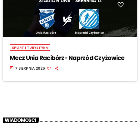
SPORT I TURYSTYKA
Mecz Unia Racibórz- Naprzód Czyżowice
today
7 SIERPNIA 2026
WIADOMOŚCI