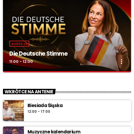
AUDYCJE
Die Deutsche Stimme
more_vert
11:00 - 12:00
Die Deutsche Stimme
close
„DIE DEUTSCHE STIMME” – w całości po niemiecku. Audycja
WKRÓTCE NA ANTENIE
mniejszości niemieckiej o kulturze, tradycjach i wydarzeniach w
regionie.
Biesiada Śląska
12:00 - 17:00
Muzyczne kalendarium