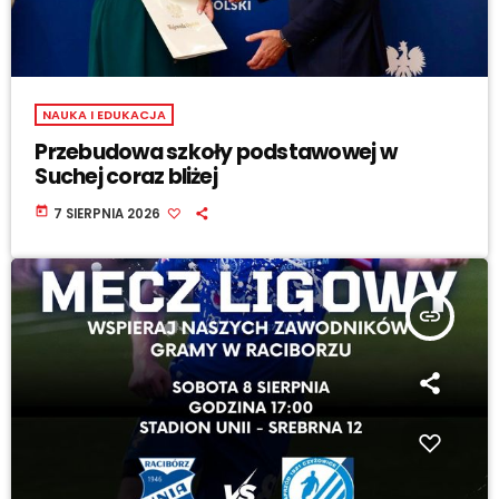
NAUKA I EDUKACJA
Przebudowa szkoły podstawowej w
Suchej coraz bliżej
today
7 SIERPNIA 2026
insert_link