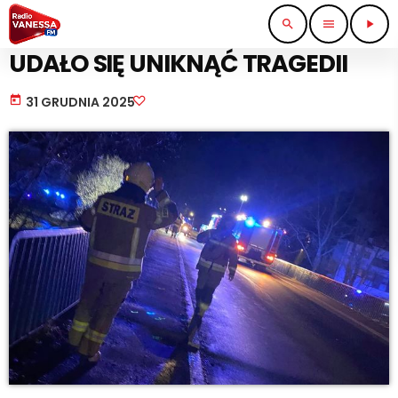
search
menu
play_arrow
STRAŻ I POLICJA
UDAŁO SIĘ UNIKNĄĆ TRAGEDII
today
31 GRUDNIA 2025