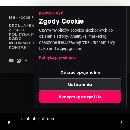
PRYWATNOŚĆ
1994-2026 RADIO VANESSA SPÓŁKA Z O.O
Zgody Cookie
REGULAMIN KONKURSÓW
ZESPÓŁ
Używamy plików cookies niezbędnych do
POLITYKA PRYWATNOŚCI
działania strony. Analitykę, marketing i
RODO
osadzone treści zewnętrzne uruchamiamy
INFORMACJA O NADAWCY
KONTAKT
tylko po Twojej zgodzie.
Polityka prywatności
Odrzuć opcjonalne
Ustawienia
Zgody cookies
Akceptuję wszystkie
deutsche_stimme
play_arrow
keyboard_arrow_right