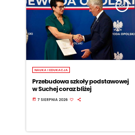
insert_link
NAUKA I EDUKACJA
Przebudowa szkoły podstawowej
w Suchej coraz bliżej
7 SIERPNIA 2026
today