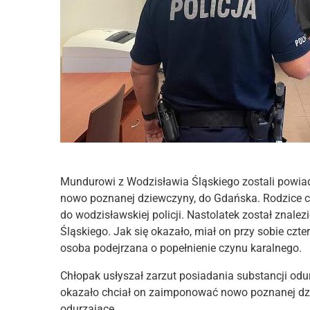
Mundurowi z Wodzisławia Śląskiego zostali powiad
nowo poznanej dziewczyny, do Gdańska. Rodzice ch
do wodzisławskiej policji. Nastolatek został znale
Śląskiego. Jak się okazało, miał on przy sobie czt
osoba podejrzana o popełnienie czynu karalnego.
Chłopak usłyszał zarzut posiadania substancji odur
okazało chciał on zaimponować nowo poznanej dzi
odurzające.