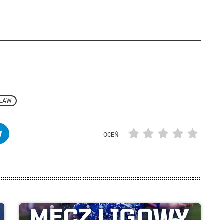
SŁAW
OCEŃ