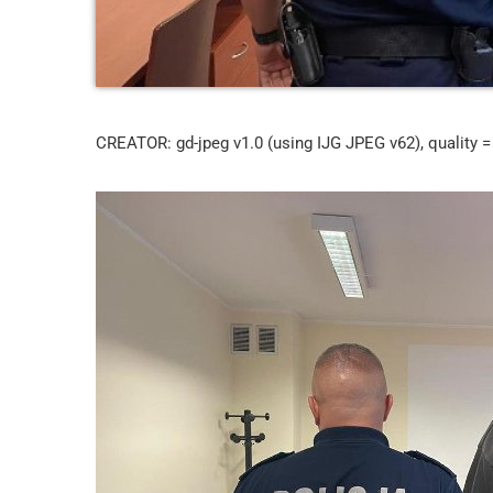
CREATOR: gd-jpeg v1.0 (using IJG JPEG v62), quality =