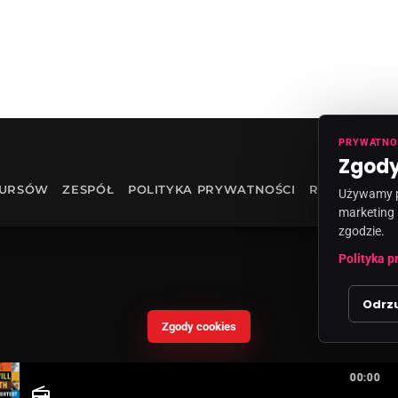
PRYWATNO
Zgody
KURSÓW
ZESPÓŁ
POLITYKA PRYWATNOŚCI
RODO
INF
Używamy pl
marketing 
zgodzie.
Polityka p
Odrz
Zgody cookies
00:00
radio