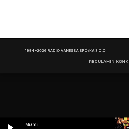
1994-2026 RADIO VANESSA SPÓŁKA Z O.O
REGULAMIN KON
play_arrow
Miami