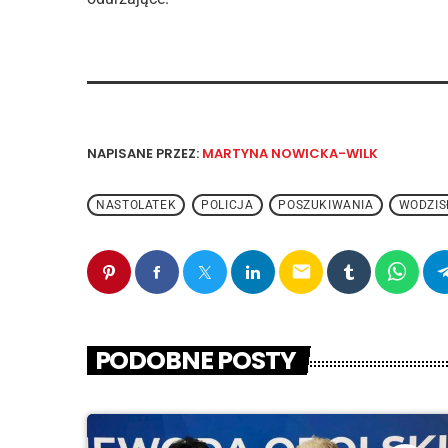
NAPISANE PRZEZ:
MARTYNA NOWICKA-WILK
NASTOLATEK
POLICJA
POSZUKIWANIA
WODZI
email
PODOBNE POSTY