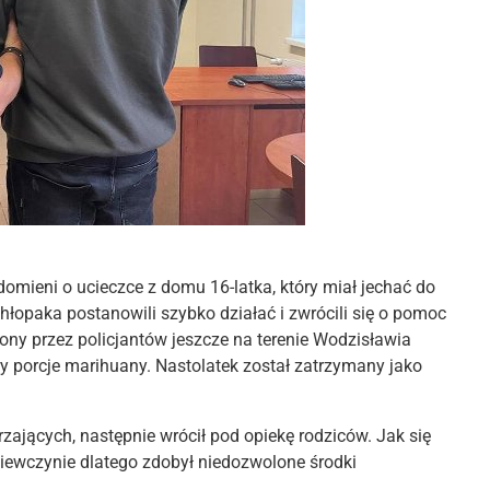
omieni o ucieczce z domu 16-latka, który miał jechać do
łopaka postanowili szybko działać i zwrócili się o pomoc
ziony przez policjantów jeszcze na terenie Wodzisławia
ery porcje marihuany. Nastolatek został zatrzymany jako
zających, następnie wrócił pod opiekę rodziców. Jak się
ewczynie dlatego zdobył niedozwolone środki