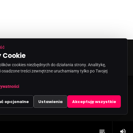
ŚĆ
 Cookie
ORMACJA O NADAWCY
KONTAKT
ików cookies niezbędnych do działania strony. Analitykę,
i osadzone treści zewnętrzne uruchamiamy tylko po Twojej
share
email
rywatności
uć opcjonalne
Ustawienia
Akceptuję wszystkie
volume_up
playlist_play